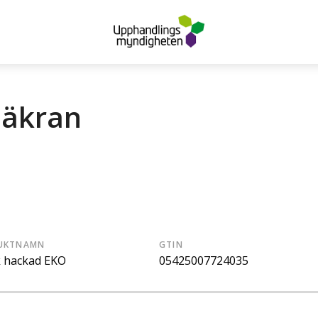
säkran
UKTNAMN
GTIN
k hackad EKO
05425007724035