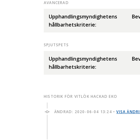
AVANCERAD
Upphandlingsmyndighetens
Bev
hållbarhetskriterie:
SPJUTSPETS
Upphandlingsmyndighetens
Bev
hållbarhetskriterie:
HISTORIK FÖR VITLÖK HACKAD EKO
ÄNDRAD:
2020-06-04 13:24
•
VISA ÄNDR