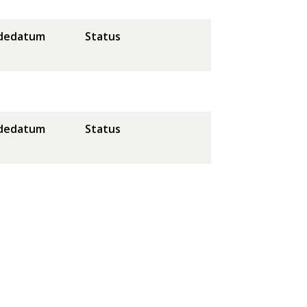
dedatum
Status
dedatum
Status