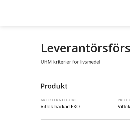
Leverantörsför
UHM kriterier för livsmedel
Produkt
ARTIKELKATEGORI
PROD
Vitlök hackad EKO
Vitlö