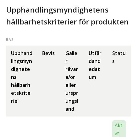
Upphandlingsmyndighetens
hållbarhetskriterier för produkten
BAS
Upphand
Bevis
Gälle
Utfär
Statu
lingsmyn
r
dand
s
dighete
råvar
edat
ns
a/or
um
hållbarh
eller
etskrite
urspr
rie:
ungsl
and
Akti
vt