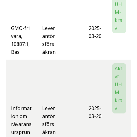
UH
M-
kra
GMO-fri
Lever
2025-
v
vara,
antör
03-20
10887:1,
sförs
Bas
äkran
Akti
vt
UH
M-
kra
Informat
Lever
2025-
v
ion om
antör
03-20
råvarans
sförs
ursprun
äkran