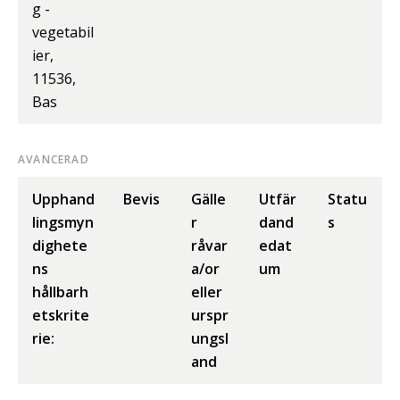
g -
vegetabil
ier,
11536,
Bas
AVANCERAD
Upphand
Bevis
Gälle
Utfär
Statu
lingsmyn
r
dand
s
dighete
råvar
edat
ns
a/or
um
hållbarh
eller
etskrite
urspr
rie:
ungsl
and