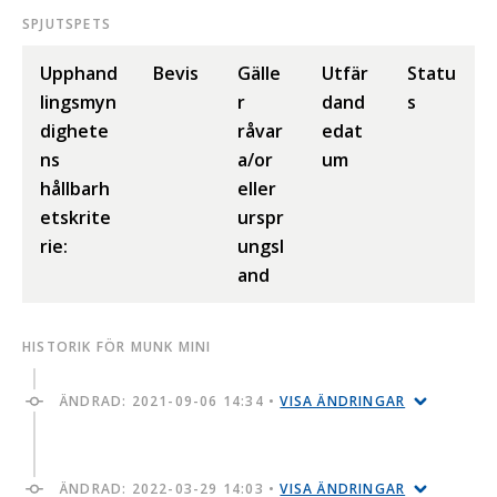
SPJUTSPETS
Upphand
Bevis
Gälle
Utfär
Statu
lingsmyn
r
dand
s
dighete
råvar
edat
ns
a/or
um
hållbarh
eller
etskrite
urspr
rie:
ungsl
and
HISTORIK FÖR MUNK MINI
ÄNDRAD:
2021-09-06 14:34
•
VISA ÄNDRINGAR
ÄNDRAD:
2022-03-29 14:03
•
VISA ÄNDRINGAR