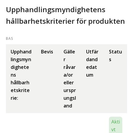
Upphandlingsmyndighetens
hållbarhetskriterier för produkten
BAS
Upphand
Bevis
Gälle
Utfär
Statu
lingsmyn
r
dand
s
dighete
råvar
edat
ns
a/or
um
hållbarh
eller
etskrite
urspr
rie:
ungsl
and
Akti
vt