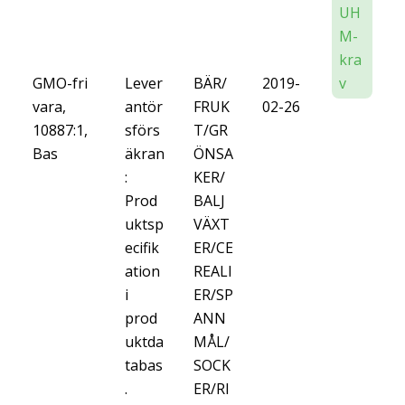
UH
M-
kra
GMO-fri
Lever
BÄR/
2019-
v
vara,
antör
FRUK
02-26
10887:1,
sförs
T/GR
Bas
äkran
ÖNSA
:
KER/
Prod
BALJ
uktsp
VÄXT
ecifik
ER/CE
ation
REALI
i
ER/SP
prod
ANN
uktda
MÅL/
tabas
SOCK
.
ER/RI