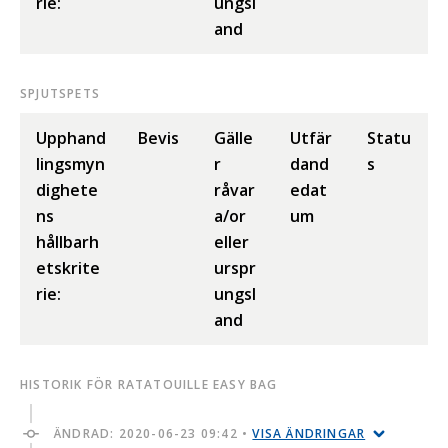
rie:
ungsl
and
SPJUTSPETS
Upphand
Bevis
Gälle
Utfär
Statu
lingsmyn
r
dand
s
dighete
råvar
edat
ns
a/or
um
hållbarh
eller
etskrite
urspr
rie:
ungsl
and
HISTORIK FÖR RATATOUILLE EASY BAG
ÄNDRAD:
2020-06-23 09:42
•
VISA ÄNDRINGAR