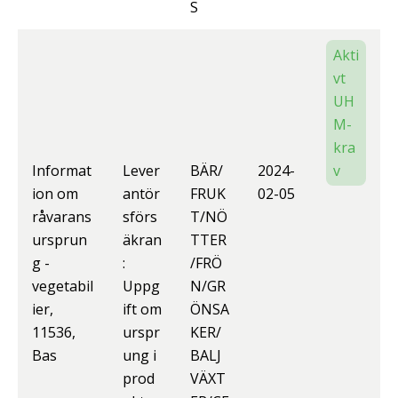
S
Akti
vt
UH
M-
kra
Informat
Lever
BÄR/
2024-
v
ion om
antör
FRUK
02-05
råvarans
sförs
T/NÖ
ursprun
äkran
TTER
g -
:
/FRÖ
vegetabil
Uppg
N/GR
ier,
ift om
ÖNSA
11536,
urspr
KER/
Bas
ung i
BALJ
prod
VÄXT