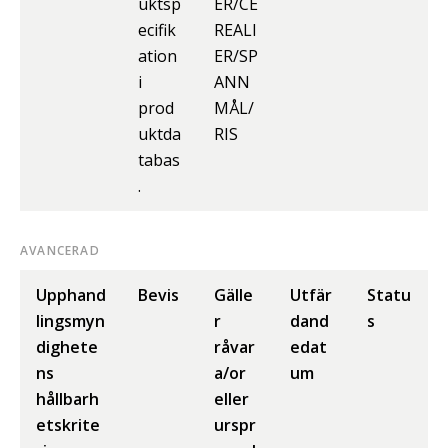
uktsp
ER/CE
ecifik
REALI
ation
ER/SP
i
ANN
prod
MÅL/
uktda
RIS
tabas
.
AVANCERAD
Upphand
Bevis
Gälle
Utfär
Statu
lingsmyn
r
dand
s
dighete
råvar
edat
ns
a/or
um
hållbarh
eller
etskrite
urspr