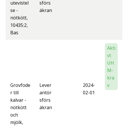
utevistel
sförs
se -
äkran
nötkött,
10435:2,
Bas
Akti
vt
UH
M-
kra
Grovfode
Lever
2024-
v
r till
antör
02-01
kalvar -
sförs
nötkött
äkran
och
mjölk,