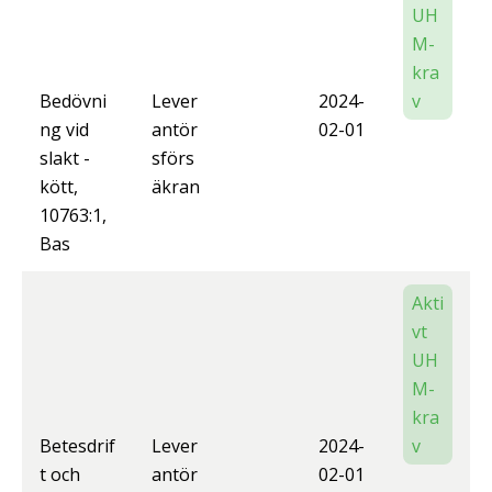
UH
M-
kra
Bedövni
Lever
2024-
v
ng vid
antör
02-01
slakt -
sförs
kött,
äkran
10763:1,
Bas
Akti
vt
UH
M-
kra
Betesdrif
Lever
2024-
v
t och
antör
02-01