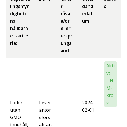
lingsmyn
r
dand
s
dighete
råvar
edat
ns
a/or
um
hållbarh
eller
etskrite
urspr
rie:
ungsl
and
Akti
vt
UH
M-
kra
Foder
Lever
2024-
v
utan
antör
02-01
GMO-
sförs
innehåll,
äkran