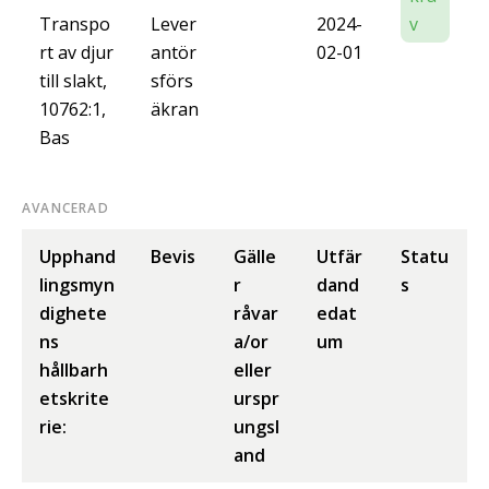
Transpo
Lever
2024-
v
rt av djur
antör
02-01
till slakt,
sförs
10762:1,
äkran
Bas
AVANCERAD
Upphand
Bevis
Gälle
Utfär
Statu
lingsmyn
r
dand
s
dighete
råvar
edat
ns
a/or
um
hållbarh
eller
etskrite
urspr
rie:
ungsl
and