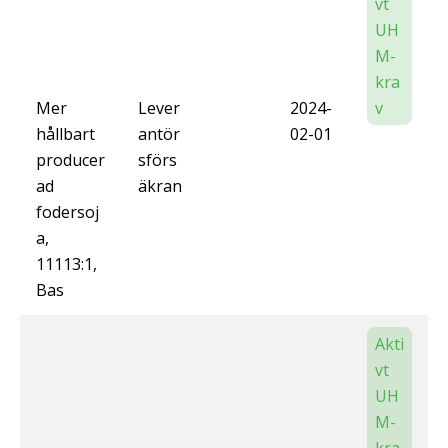
vt
UH
M-
kra
Mer
Lever
2024-
v
hållbart
antör
02-01
producer
sförs
ad
äkran
fodersoj
a,
11113:1,
Bas
Akti
vt
UH
M-