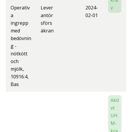
kra
Operativ
Lever
2024-
v
a
antör
02-01
ingrepp
sförs
med
äkran
bedövnin
g -
nötkött
och
mjölk,
10916:4,
Bas
Akti
vt
UH
M-
kra