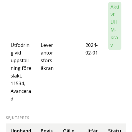
Akti
vt
UH
M-
kra
Utfodrin
Lever
2024-
v
g vid
antör
02-01
uppstall
sförs
ning före
äkran
slakt,
11534,
Avancera
d
SPJUTSPETS
Upphand
Bevis
Gälle
Utfär
Statu