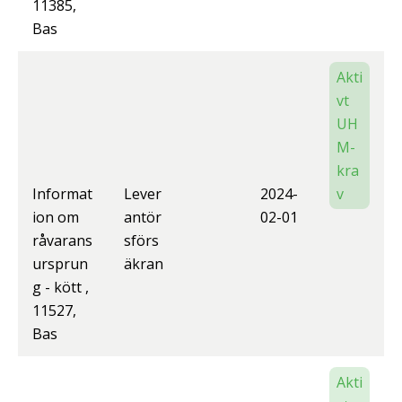
11385,
Bas
Akti
vt
UH
M-
kra
Informat
Lever
2024-
v
ion om
antör
02-01
råvarans
sförs
ursprun
äkran
g - kött ,
11527,
Bas
Akti