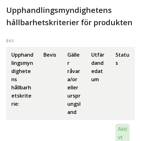
Upphandlingsmyndighetens
hållbarhetskriterier för produkten
BAS
Upphand
Bevis
Gälle
Utfär
Statu
lingsmyn
r
dand
s
dighete
råvar
edat
ns
a/or
um
hållbarh
eller
etskrite
urspr
rie:
ungsl
and
Akti
vt