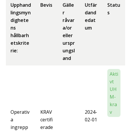
Upphand
Bevis
Gälle
Utfär
Statu
lingsmyn
r
dand
s
dighete
råvar
edat
ns
a/or
um
hållbarh
eller
etskrite
urspr
rie:
ungsl
and
Akti
vt
UH
M-
kra
Operativ
KRAV
2024-
v
a
certifi
02-01
ingrepp
erade