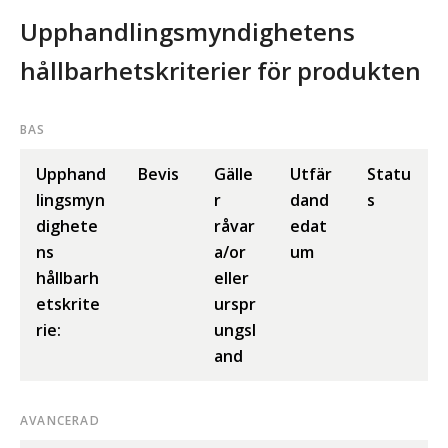
Upphandlingsmyndighetens
hållbarhetskriterier för produkten
BAS
Upphand
Bevis
Gälle
Utfär
Statu
lingsmyn
r
dand
s
dighete
råvar
edat
ns
a/or
um
hållbarh
eller
etskrite
urspr
rie:
ungsl
and
AVANCERAD