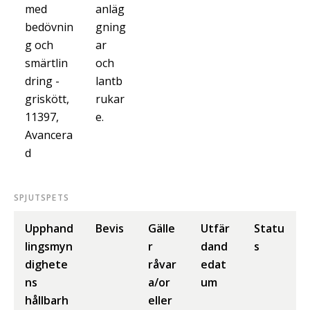
med
anläg
bedövnin
gning
g och
ar
smärtlin
och
dring -
lantb
griskött,
rukar
11397,
e.
Avancera
d
SPJUTSPETS
Upphand
Bevis
Gälle
Utfär
Statu
lingsmyn
r
dand
s
dighete
råvar
edat
ns
a/or
um
hållbarh
eller