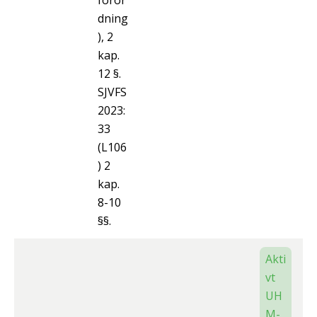
föror
dning
), 2
kap.
12 §.
SJVFS
2023:
33
(L106
) 2
kap.
8-10
§§.
Akti
vt
UH
M-