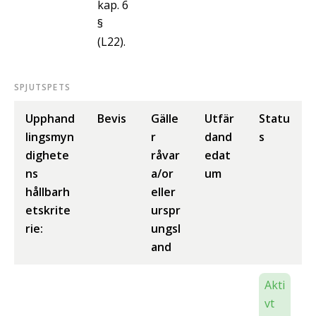
kap. 6
§
(L22).
SPJUTSPETS
Upphand
Bevis
Gälle
Utfär
Statu
lingsmyn
r
dand
s
dighete
råvar
edat
ns
a/or
um
hållbarh
eller
etskrite
urspr
rie:
ungsl
and
Akti
vt