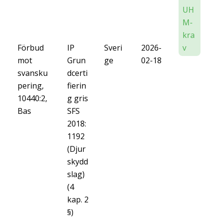
UH
M-
kra
Förbud
IP
Sveri
2026-
v
mot
Grun
ge
02-18
svansku
dcerti
pering,
fierin
10440:2,
g gris
Bas
SFS
2018:
1192
(Djur
skydd
slag)
(4
kap. 2
§)