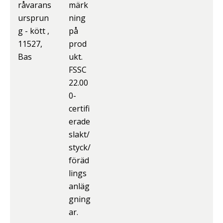
råvarans
märk
ursprun
ning
g - kött ,
på
11527,
prod
Bas
ukt.
FSSC
22.00
0-
certifi
erade
slakt/
styck/
föräd
lings
anläg
gning
ar.