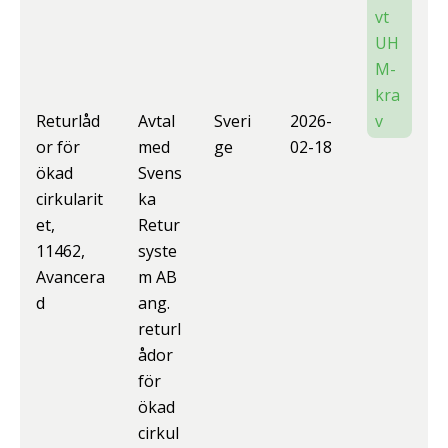
vt
UH
M-
kra
Returlåd
Avtal
Sveri
2026-
v
or för
med
ge
02-18
ökad
Svens
cirkularit
ka
et,
Retur
11462,
syste
Avancera
m AB
d
ang.
returl
ådor
för
ökad
cirkul