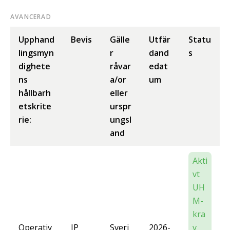
AVANCERAD
Upphand
Bevis
Gälle
Utfär
Statu
lingsmyn
r
dand
s
dighete
råvar
edat
ns
a/or
um
hållbarh
eller
etskrite
urspr
rie:
ungsl
and
Akti
vt
UH
M-
kra
Operativ
IP
Sveri
2026-
v