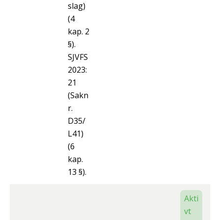
slag)
(4
kap. 2
§).
SJVFS
2023:
21
(Sakn
r.
D35/
L41)
(6
kap.
13 §).
Akti
vt