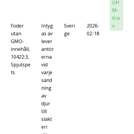
UH
M-
kra
Foder
Intyg
Sveri
2026-
v
utan
as av
ge
02-18
GMO-
lever
innehåll,
antör
10422:3,
erna
Spjutspe
vid
ts
varje
sänd
ning
av
djur
till
slakt
eri