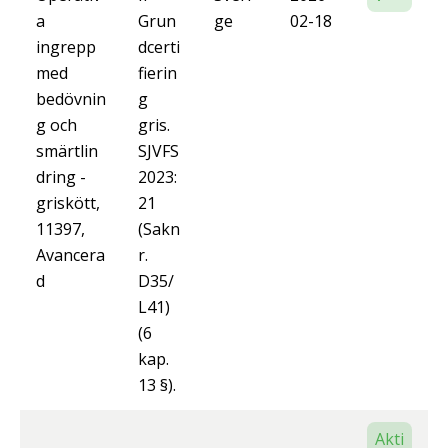
a
Grun
ge
02-18
ingrepp
dcerti
med
fierin
bedövnin
g
g och
gris.
smärtlin
SJVFS
dring -
2023:
griskött,
21
11397,
(Sakn
Avancera
r.
d
D35/
L41)
(6
kap.
13 §).
Akti