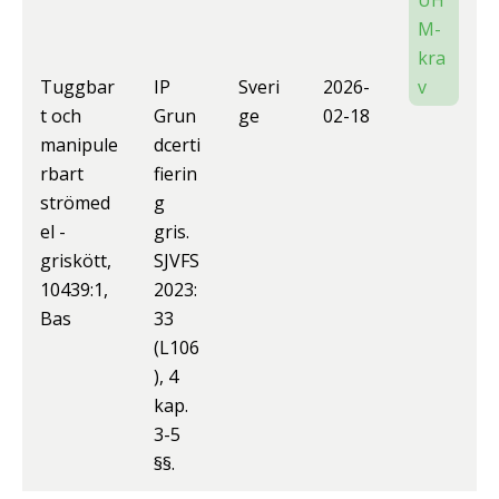
UH
M-
kra
Tuggbar
IP
Sveri
2026-
v
t och
Grun
ge
02-18
manipule
dcerti
rbart
fierin
strömed
g
el -
gris.
griskött,
SJVFS
10439:1,
2023:
Bas
33
(L106
), 4
kap.
3-5
§§.