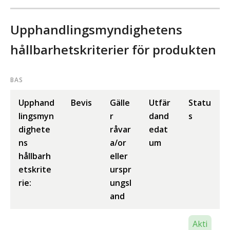
Upphandlingsmyndighetens
hållbarhetskriterier för produkten
BAS
Upphand
Bevis
Gälle
Utfär
Statu
lingsmyn
r
dand
s
dighete
råvar
edat
ns
a/or
um
hållbarh
eller
etskrite
urspr
rie:
ungsl
and
Akti