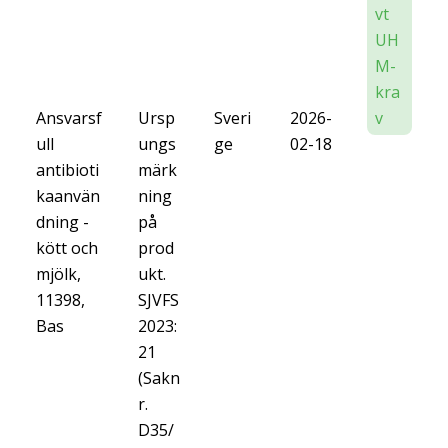
vt
UH
M-
kra
Ansvarsf
Ursp
Sveri
2026-
v
ull
ungs
ge
02-18
antibioti
märk
kaanvän
ning
dning -
på
kött och
prod
mjölk,
ukt.
11398,
SJVFS
Bas
2023:
21
(Sakn
r.
D35/