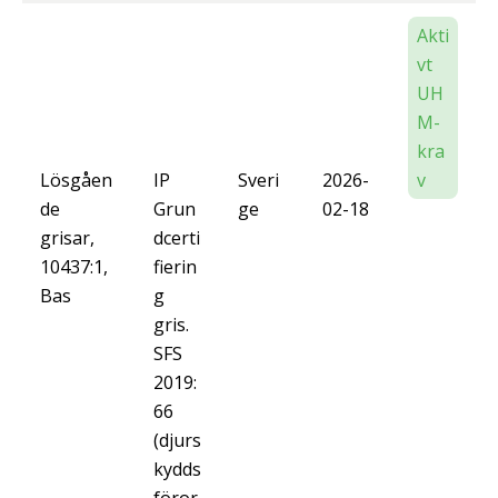
Akti
vt
UH
M-
kra
Lösgåen
IP
Sveri
2026-
v
de
Grun
ge
02-18
grisar,
dcerti
10437:1,
fierin
Bas
g
gris.
SFS
2019:
66
(djurs
kydds