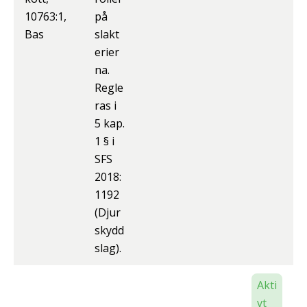
10763:1,
på
Bas
slakt
erier
na.
Regle
ras i
5 kap.
1 § i
SFS
2018:
1192
(Djur
skydd
slag).
Akti
vt