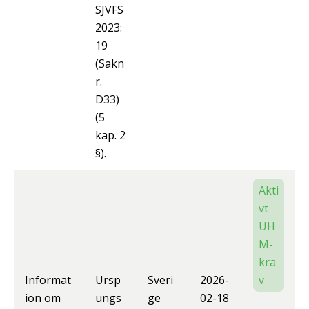
SJVFS
2023:
19
(Sakn
r.
D33)
(5
kap. 2
§).
Akti
vt
UH
M-
kra
Informat
Ursp
Sveri
2026-
v
ion om
ungs
ge
02-18