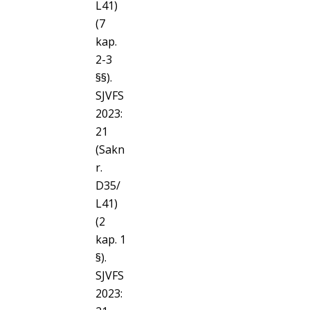
L41)
(7
kap.
2-3
§§).
SJVFS
2023:
21
(Sakn
r.
D35/
L41)
(2
kap. 1
§).
SJVFS
2023: