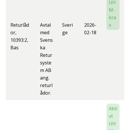
UH
M-
kra
Returlåd
Avtal
Sveri
2026-
v
or,
med
ge
02-18
10393:2,
Svens
Bas
ka
Retur
syste
m AB
ang.
returl
ådor.
Akti
vt
UH