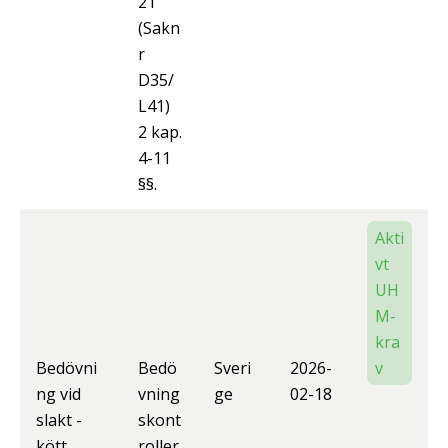
21
(Sakn
r
D35/
L41)
2 kap.
4-11
§§.
Akti
vt
UH
M-
kra
Bedövni
Bedö
Sveri
2026-
v
ng vid
vning
ge
02-18
slakt -
skont
kött,
roller