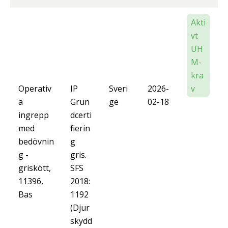
Akti
vt
UH
M-
kra
Operativ
IP
Sveri
2026-
v
a
Grun
ge
02-18
ingrepp
dcerti
med
fierin
bedövnin
g
g -
gris.
griskött,
SFS
11396,
2018:
Bas
1192
(Djur
skydd