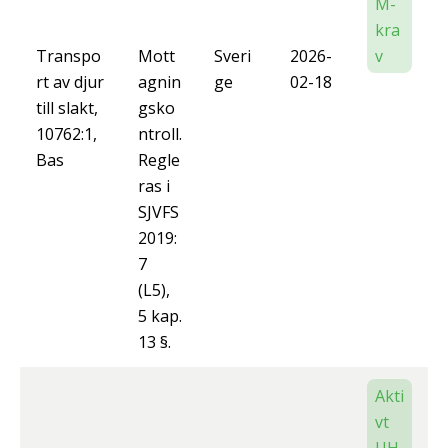
M-
kra
Transpo
Mott
Sveri
2026-
v
rt av djur
agnin
ge
02-18
till slakt,
gsko
10762:1,
ntroll.
Bas
Regle
ras i
SJVFS
2019:
7
(L5),
5 kap.
13 §.
Akti
vt