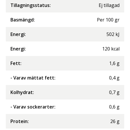
Tillagningsstatus:
Ej tillagad
Basmängd:
Per
100
gr
Energi
:
502
kJ
Energi
:
120
kcal
Fett
:
1,6
g
- Varav mättat fett
:
0,4
g
Kolhydrat
:
0,7
g
- Varav sockerarter
:
0,6
g
Protein
:
26
g