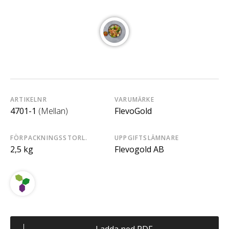
ARTIKELNR
VARUMÄRKE
4701-1
(Mellan)
FlevoGold
FÖRPACKNINGSSTORL.
UPPGIFTSLÄMNARE
2,5 kg
Flevogold AB
Ladda ned PDF