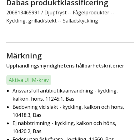
Dabas produktklassificering
206813465991 / Djupfryst -- Fågelprodukter --
Kyckling, grillad/stekt -- Salladskyckling
Märkning
Upphandlingsmyndighetens hållbarhetskriterier:
Aktiva UHM-krav
Ansvarsfull antibiotikaanvändning - kyckling,
kalkon, höns, 11245:1, Bas
Bedövning vid slakt - kyckling, kalkon och höns,
10418:3, Bas
Ej näbbtrimning - kyckling, kalkon och höns,
10420:2, Bas
Foder utan fiskråvara - kyckling, 11560, Bas