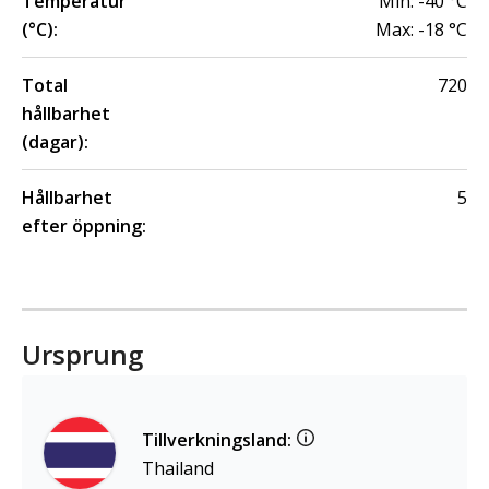
Temperatur
Min:
-40
°C
(°C):
Max:
-18
°C
Total
720
hållbarhet
(dagar):
Hållbarhet
5
efter öppning:
Ursprung
Tillverkningsland:
Thailand