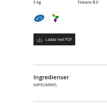
5 kg
Fiskano B.V
Ladda ned PDF
Ingredienser
KAPKUMMEL