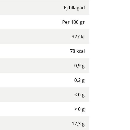
Ej tillagad
Per
100
gr
327
kJ
78
kcal
0,9
g
0,2
g
<
0
g
<
0
g
17,3
g