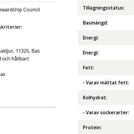
Tillagningsstatus:
ewardship Council
Basmängd:
riterier:
Energi
:
kaldjur, 11325, Bas
Energi
:
d och hållbart
Fett
:
Bas
- Varav mättat fett
:
Kolhydrat
:
- Varav sockerarter
:
Protein
: