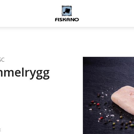
SC
mmelrygg
E