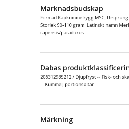
Marknadsbudskap
Formad Kapkummelrygg MSC, Ursprung Sy
Storlek 90-110 gram, Latinskt namn Merl
capensis/paradoxus
Dabas produktklassificeri
206312985212 / Djupfryst -- Fisk- och sk
-- Kummel, portionsbitar
Märkning