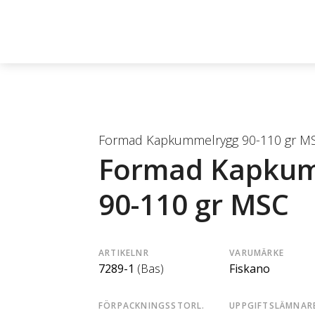
Formad Kapkummelrygg 90-110 gr M
Formad Kapku
90-110 gr MSC
ARTIKELNR
VARUMÄRKE
7289-1
(Bas)
Fiskano
FÖRPACKNINGSSTORL.
UPPGIFTSLÄMNAR