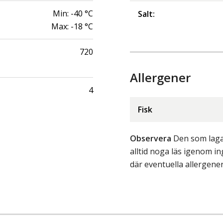
Min:
-40
°C
Salt
:
Max:
-18
°C
720
Allergener
4
Fisk
Observera
Den som lagar
alltid noga läs igenom 
där eventuella allergene