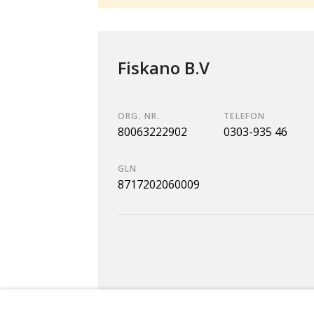
Fiskano B.V
ORG. NR.
TELEFON
80063222902
0303-935 46
GLN
8717202060009