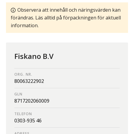
Observera att innehåll och näringsvärden kan
förändras. Läs alltid på förpackningen för aktuell
information.
Fiskano B.V
ORG. NR.
80063222902
GLN
8717202060009
TELEFON
0303-935 46
ADRESS