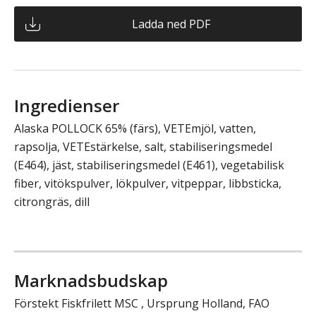
Ladda ned PDF
Ingredienser
Alaska POLLOCK 65% (färs), VETEmjöl, vatten,
rapsolja, VETEstärkelse, salt, stabiliseringsmedel
(E464), jäst, stabiliseringsmedel (E461), vegetabilisk
fiber, vitökspulver, lökpulver, vitpeppar, libbsticka,
citrongräs, dill
Marknadsbudskap
Förstekt Fiskfrilett MSC , Ursprung Holland, FAO