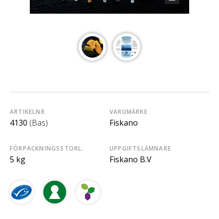
ARTIKELNR
VARUMÄRKE
4130
(Bas)
Fiskano
FÖRPACKNINGSSTORL.
UPPGIFTSLÄMNARE
5 kg
Fiskano B.V