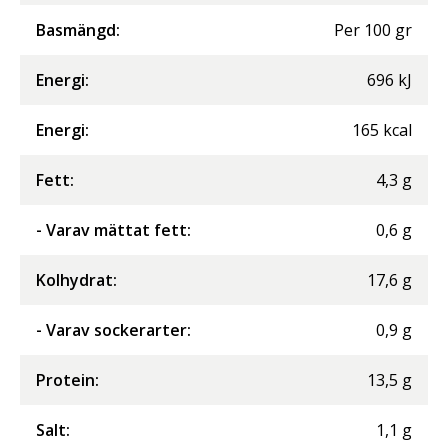
Basmängd:
Per
100
gr
Energi
:
696
kJ
Energi
:
165
kcal
Fett
:
4,3
g
- Varav mättat fett
:
0,6
g
Kolhydrat
:
17,6
g
- Varav sockerarter
:
0,9
g
Protein
:
13,5
g
Salt
:
1,1
g