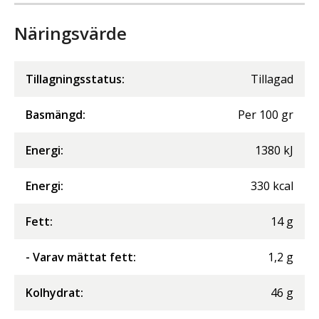
Näringsvärde
Tillagningsstatus:
Tillagad
Basmängd:
Per
100
gr
Energi
:
1380
kJ
Energi
:
330
kcal
Fett
:
14
g
- Varav mättat fett
:
1,2
g
Kolhydrat
:
46
g