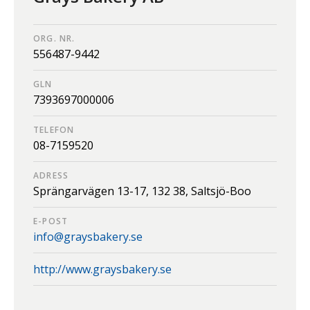
ORG. NR.
556487-9442
GLN
7393697000006
TELEFON
08-7159520
ADRESS
Sprängarvägen 13-17,
132 38,
Saltsjö-Boo
E-POST
info@graysbakery.se
http://www.graysbakery.se