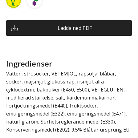
Ladda ned PDF
Ingredienser
Vatten, strösocker, VETEMJÖL, rapsolja, blåbär,
socker, majsmjöl, glukossirap, rismjöl, alfa-
cyklodextrin, bakpulver (E450, E500), VETEGLUTEN,
modifierad stärkelse, salt, kardemummakärnor,
Förtjockningsmedel (E440), fruktsocker,
emulgeringsmedel (E322), emulgeringsmedel (E471),
naturlig arom, Surhetsreglerande medel (E330),
Konserveringsmedel (E202). 9.5% Blåbär ursprung EU.