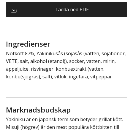
Ladda ned PDF
Ingredienser
Nötkött 87%, Yakinikusås (sojasås (vatten, sojabönor,
VETE, salt, alkohol (etanol)), socker, vatten, mirin,
äppeljuice, risvinäger, konbuextrakt (vatten,
konbu(sjögräs), salt), vitlök, ingefära, vitpeppar
Marknadsbudskap
Yakiniku är en japansk term som betyder grillat kött.
Misuji (högrev) är den mest populära köttbitten till