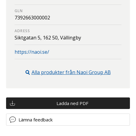
GLN
7392663000002
ADRESS
Siktgatan 5,
162 50,
Vällingby
https://naoi.se/
Alla produkter från
Naoi Group AB
Ladda ned PDF
Lämna feedback