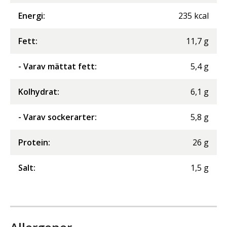
Energi
:
235
kcal
Fett
:
11,7
g
- Varav mättat fett
:
5,4
g
Kolhydrat
:
6,1
g
- Varav sockerarter
:
5,8
g
Protein
:
26
g
Salt
:
1,5
g