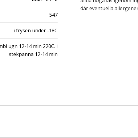
alltid noga läs igenom 
där eventuella allergene
547
i frysen under -18C
mbi ugn 12-14 min 220C. i
stekpanna 12-14 min