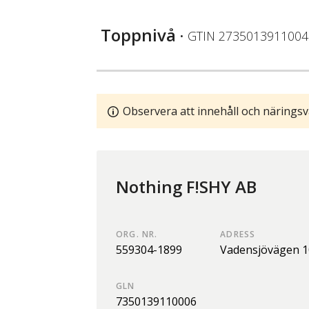
Toppnivå
• GTIN
2735013911004
Observera att innehåll och näringsv
Nothing F!SHY AB
ORG. NR.
ADRESS
559304-1899
Vadensjövägen 1
GLN
7350139110006