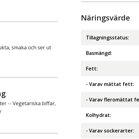
Näringsvärde
Tillagningsstatus:
 lukta, smaka och ser ut
Basmängd:
Fett
:
- Varav mättat fett
:
ng
- Varav fleromättat f
r -- Vegetariska biffar,
r
Kolhydrat
:
- Varav sockerarter
: