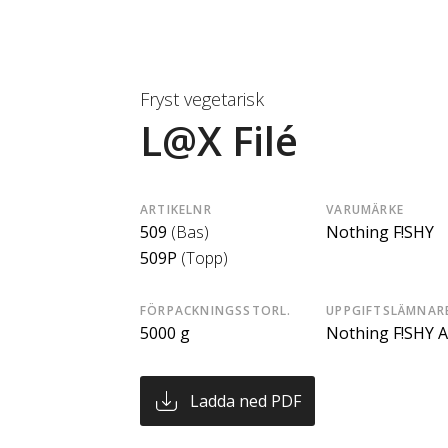
Fryst vegetarisk
L@X Filé
ARTIKELNR
VARUMÄRKE
509
(Bas)
Nothing F!SHY
509P
(Topp)
FÖRPACKNINGSSTORL.
UPPGIFTSLÄMNAR
5000 g
Nothing F!SHY 
Ladda ned PDF