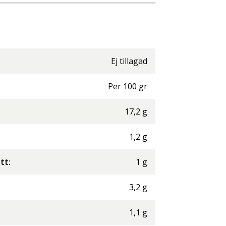
Ej tillagad
Per
100
gr
17,2
g
1,2
g
ett
:
1
g
3,2
g
1,1
g