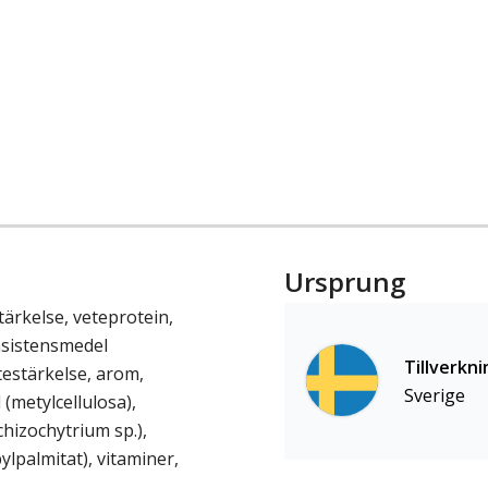
Ursprung
tärkelse, veteprotein,
nsistensmedel
Tillverkni
etestärkelse, arom,
Sverige
(metylcellulosa),
chizochytrium sp.),
ylpalmitat), vitaminer,