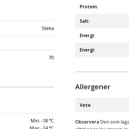
Protein
:
Salt
:
Steka
Energi
:
Energi
:
70
Allergener
Vete
Min:
-18
°C
Observera
Den som lagar
Max:
-24
°C