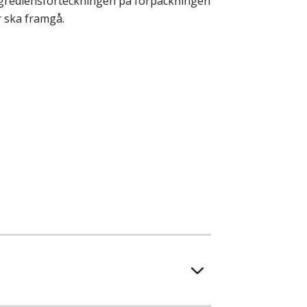
ingrediensförteckningen på förpackningen
r ska framgå.