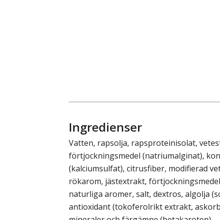
Ingredienser
Vatten, rapsolja, rapsproteinisolat, vetes
förtjockningsmedel (natriumalginat), ko
(kalciumsulfat), citrusfiber, modifierad v
rökarom, jästextrakt, förtjockningsmedel 
naturliga aromer, salt, dextros, algolja (s
antioxidant (tokoferolrikt extrakt, askorb
mineraler och färgämne (betakaroten).