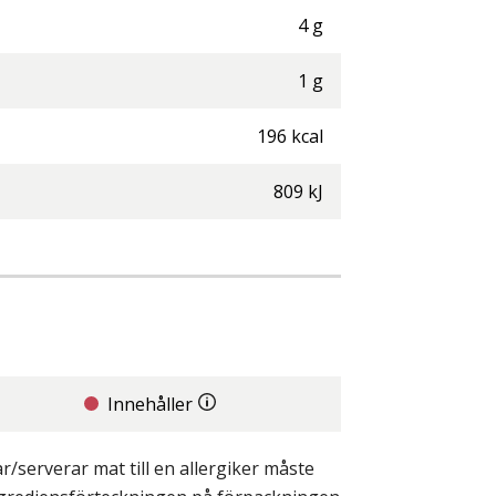
4
g
1
g
196
kcal
809
kJ
Innehåller
/serverar mat till en allergiker måste