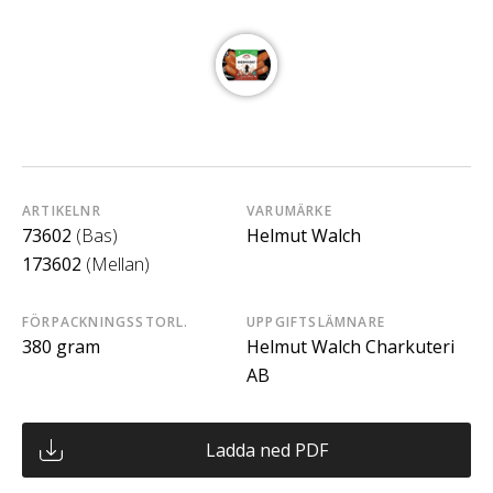
ARTIKELNR
VARUMÄRKE
73602
(Bas)
Helmut Walch
173602
(Mellan)
FÖRPACKNINGSSTORL.
UPPGIFTSLÄMNARE
380 gram
Helmut Walch Charkuteri
AB
Ladda ned PDF