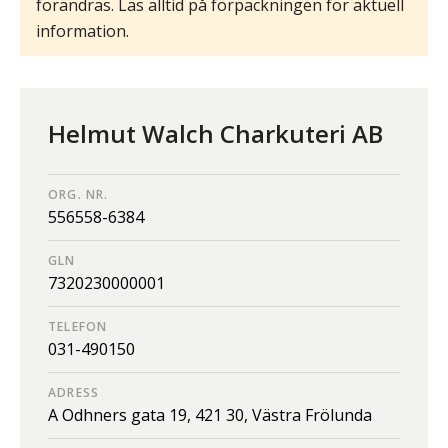
förändras. Läs alltid på förpackningen för aktuell
information.
Helmut Walch Charkuteri AB
ORG. NR.
556558-6384
GLN
7320230000001
TELEFON
031-490150
ADRESS
A Odhners gata 19,
421 30,
Västra Frölunda