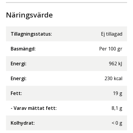
Näringsvärde
Tillagningsstatus:
Ej tillagad
Basmängd:
Per
100
gr
Energi
:
962
kJ
Energi
:
230
kcal
Fett
:
19
g
- Varav mättat fett
:
8,1
g
Kolhydrat
:
<
0
g