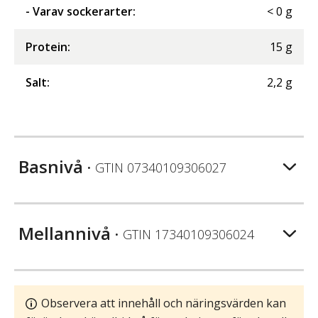
- Varav sockerarter
:
<
0
g
Protein
:
15
g
Salt
:
2,2
g
Basnivå
• GTIN
07340109306027
Mellannivå
• GTIN
17340109306024
Observera att innehåll och näringsvärden kan