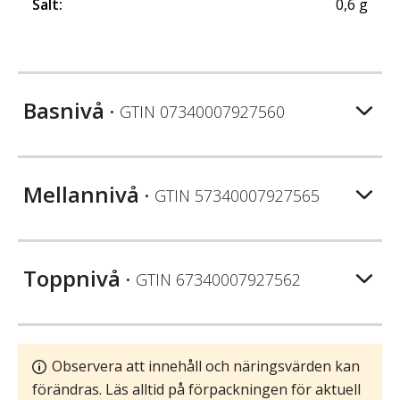
Salt
:
0,6
g
Basnivå
• GTIN
07340007927560
Mellannivå
• GTIN
57340007927565
Toppnivå
• GTIN
67340007927562
Observera att innehåll och näringsvärden kan
förändras. Läs alltid på förpackningen för aktuell