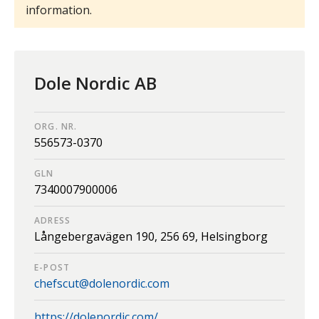
information.
Dole Nordic AB
ORG. NR.
556573-0370
GLN
7340007900006
ADRESS
Långebergavägen 190,
256 69,
Helsingborg
E-POST
chefscut@dolenordic.com
https://dolenordic.com/