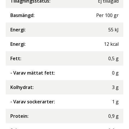
Tillagningsstatus:
Ej tillagad
Basmängd:
Per
100
gr
Energi
:
55
kJ
Energi
:
12
kcal
Fett
:
0,5
g
- Varav mättat fett
:
0
g
Kolhydrat
:
3
g
- Varav sockerarter
:
1
g
Protein
:
0,9
g