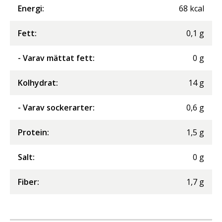
Energi
:
68
kcal
Fett
:
0,1
g
- Varav mättat fett
:
0
g
Kolhydrat
:
14
g
- Varav sockerarter
:
0,6
g
Protein
:
1,5
g
Salt
:
0
g
Fiber
:
1,7
g