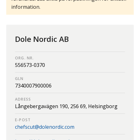
information.
Dole Nordic AB
ORG. NR.
556573-0370
GLN
7340007900006
ADRESS
Långebergavägen 190,
256 69,
Helsingborg
E-POST
chefscut@dolenordic.com