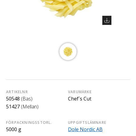
ARTIKELNR
VARUMÄRKE
50548
(Bas)
Chef´s Cut
51427
(Mellan)
FÖRPACKNINGSSTORL.
UPPGIFTSLÄMNARE
5000 g
Dole Nordic AB