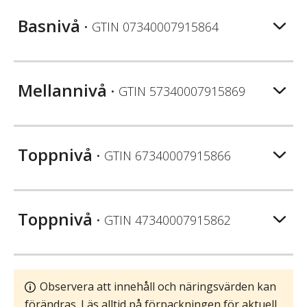
Basnivå
• GTIN
07340007915864
Mellannivå
• GTIN
57340007915869
Toppnivå
• GTIN
67340007915866
Toppnivå
• GTIN
47340007915862
Observera att innehåll och näringsvärden kan
förändras. Läs alltid på förpackningen för aktuell