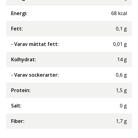
Energi
:
68
kcal
Fett
:
0,1
g
- Varav mättat fett
:
0,01
g
Kolhydrat
:
14
g
- Varav sockerarter
:
0,6
g
Protein
:
1,5
g
Salt
:
0
g
Fiber
:
1,7
g