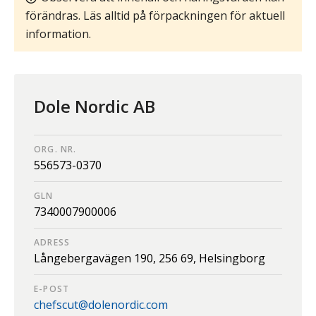
förändras. Läs alltid på förpackningen för aktuell
information.
Dole Nordic AB
ORG. NR.
556573-0370
GLN
7340007900006
ADRESS
Långebergavägen 190,
256 69,
Helsingborg
E-POST
chefscut@dolenordic.com