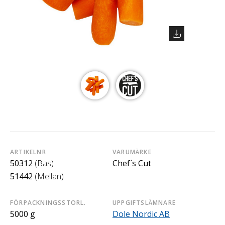
ARTIKELNR
VARUMÄRKE
50312
(Bas)
Chef´s Cut
51442
(Mellan)
FÖRPACKNINGSSTORL.
UPPGIFTSLÄMNARE
5000 g
Dole Nordic AB