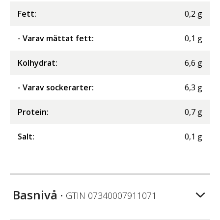
Fett
:
0,2
g
- Varav mättat fett
:
0,1
g
Kolhydrat
:
6,6
g
- Varav sockerarter
:
6,3
g
Protein
:
0,7
g
Salt
:
0,1
g
Basnivå
• GTIN
07340007911071