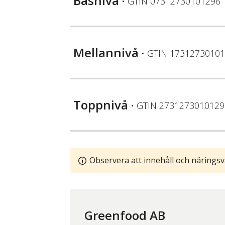
Basnivå
• GTIN
07312730101296
Mellannivå
• GTIN
17312730101
Toppnivå
• GTIN
2731273010129
Observera att innehåll och näringsv
Greenfood AB