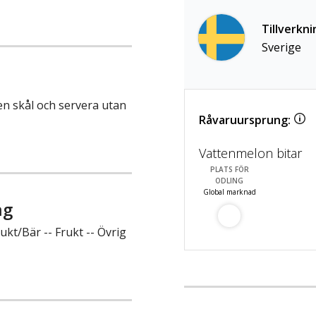
Tillverkni
Sverige
en skål och servera utan
Råvaruursprung:
Vattenmelon bitar
PLATS FÖR
ODLING
Global marknad
ng
kt/Bär -- Frukt -- Övrig