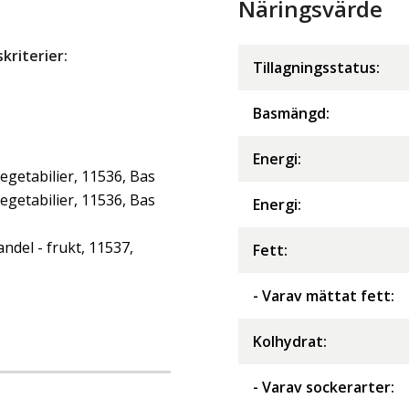
Näringsvärde
riterier:
Tillagningsstatus:
Basmängd:
Energi
:
getabilier, 11536, Bas
getabilier, 11536, Bas
Energi
:
andel - frukt, 11537,
Fett
:
- Varav mättat fett
:
Kolhydrat
:
- Varav sockerarter
: