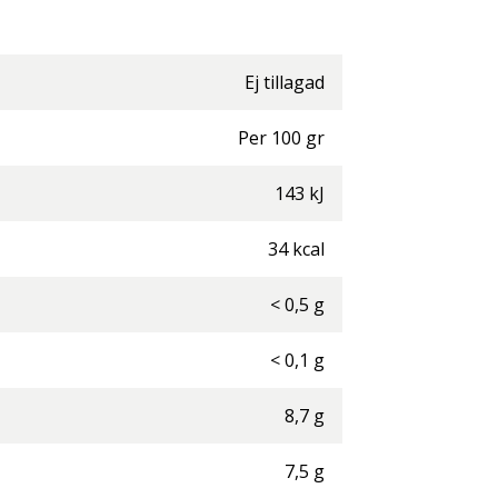
Ej tillagad
Per
100
gr
143
kJ
34
kcal
<
0,5
g
<
0,1
g
8,7
g
7,5
g