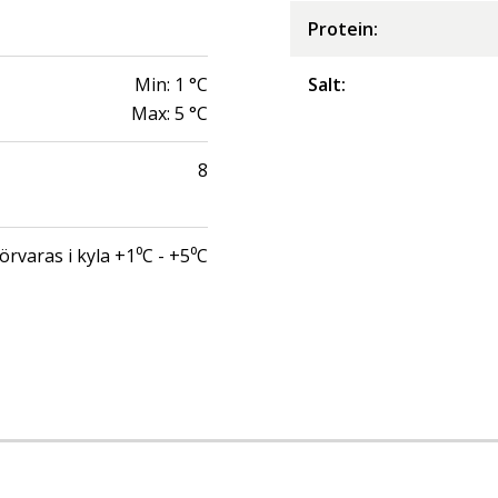
Protein
:
Min:
1
°C
Salt
:
Max:
5
°C
8
örvaras i kyla +1⁰C - +5⁰C