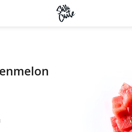
tenmelon
E