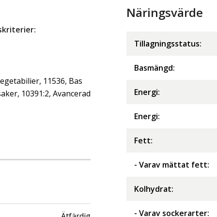
Näringsvärde
riterier:
Tillagningsstatus:
Basmängd:
getabilier, 11536, Bas
Energi
:
aker, 10391:2, Avancerad
Energi
:
Fett
:
- Varav mättat fett
:
Kolhydrat
:
- Varav sockerarter
:
Ätfärdig