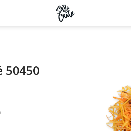
é 50450
E