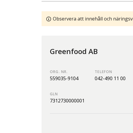
Observera att innehåll och näringsv
Greenfood AB
ORG. NR.
TELEFON
559035-9104
042-490 11 00
GLN
7312730000001