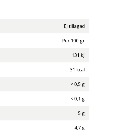
Ej tillagad
Per
100
gr
131
kJ
31
kcal
<
0,5
g
<
0,1
g
5
g
4,7
g