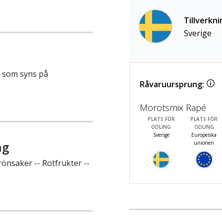
Tillverkni
Sverige
g som syns på
Råvaruursprung:
Morotsmix Rapé
PLATS FÖR
PLATS FÖR
ODLING
ODLING
Sverige
Europeiska
ng
unionen
önsaker -- Rotfrukter --