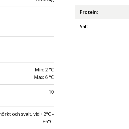
Protein
:
Salt
:
Min:
2
°C
Max:
6
°C
10
örkt och svalt, vid +2°C -
+6°C.