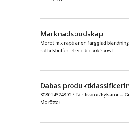
Marknadsbudskap
Morot mix rapé är en färgglad blandnin
salladsbuffén eller i din pokébowl.
Dabas produktklassificeri
308014324892 / Färskvaror/Kylvaror -- Gr
Morötter