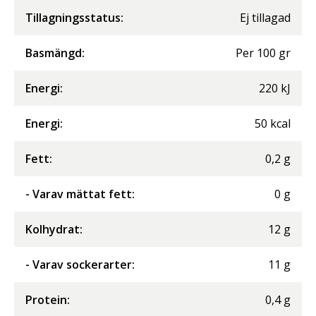
Tillagningsstatus:
Ej tillagad
Basmängd:
Per
100
gr
Energi
:
220
kJ
Energi
:
50
kcal
Fett
:
0,2
g
- Varav mättat fett
:
0
g
Kolhydrat
:
12
g
- Varav sockerarter
:
11
g
Protein
:
0,4
g