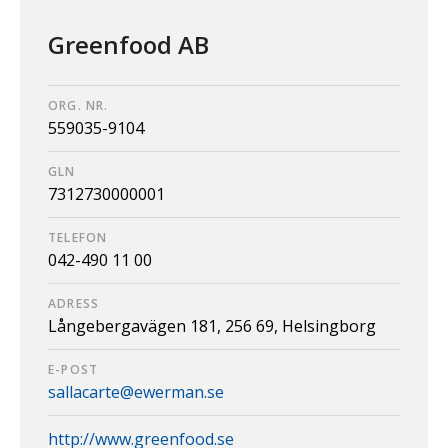
Greenfood AB
ORG. NR.
559035-9104
GLN
7312730000001
TELEFON
042-490 11 00
ADRESS
Långebergavägen 181,
256 69,
Helsingborg
E-POST
sallacarte@ewerman.se
http://www.greenfood.se