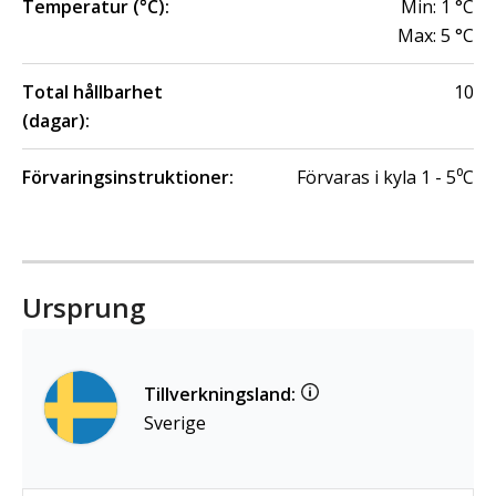
Temperatur (°C):
Min:
1
°C
Max:
5
°C
Total hållbarhet
10
(dagar):
Förvaringsinstruktioner:
Förvaras i kyla 1 - 5⁰C
Ursprung
Tillverkningsland:
Sverige