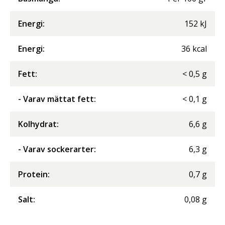
Energi
:
152
kJ
Energi
:
36
kcal
Fett
:
<
0,5
g
- Varav mättat fett
:
<
0,1
g
Kolhydrat
:
6,6
g
- Varav sockerarter
:
6,3
g
Protein
:
0,7
g
Salt
:
0,08
g