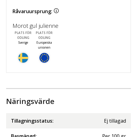
Råvaruursprung:
Morot gul julienne
PLATS FÖR
PLATS FÖR
ODLING
ODLING
Sverige
Europeiska
unionen
Näringsvärde
Tillagningsstatus:
Ej tillagad
Basmängd:
Per
100
gr