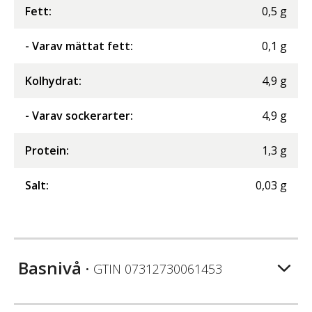
Fett
:
0,5
g
- Varav mättat fett
:
0,1
g
Kolhydrat
:
4,9
g
- Varav sockerarter
:
4,9
g
Protein
:
1,3
g
Salt
:
0,03
g
Basnivå
• GTIN
07312730061453