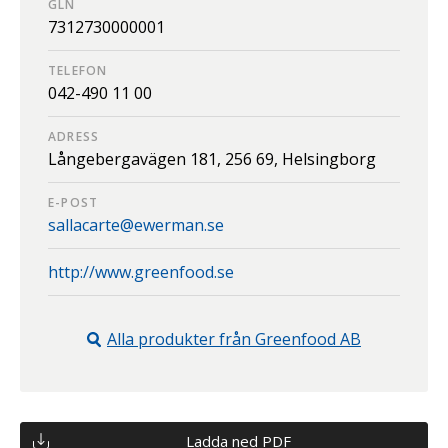
GLN
7312730000001
TELEFON
042-490 11 00
ADRESS
Långebergavägen 181,
256 69,
Helsingborg
E-POST
sallacarte@ewerman.se
http://www.greenfood.se
Alla produkter från
Greenfood AB
Ladda ned PDF