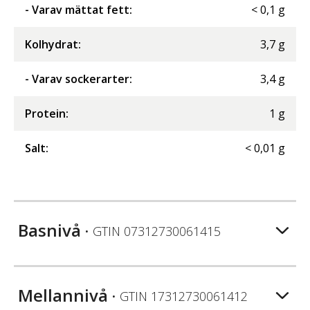
- Varav mättat fett
:
<
0,1
g
Kolhydrat
:
3,7
g
- Varav sockerarter
:
3,4
g
Protein
:
1
g
Salt
:
<
0,01
g
Basnivå
• GTIN
07312730061415
Mellannivå
• GTIN
17312730061412