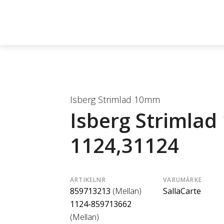
Isberg Strimlad 10mm
Isberg Strimla
1124,31124
ARTIKELNR
VARUMÄRKE
859713213
(Mellan)
SallaCarte
1124-859713662
(Mellan)