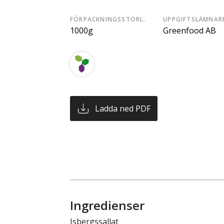
FÖRPACKNINGSSTORL.
UPPGIFTSLÄMNAR
1000g
Greenfood AB
Ladda ned PDF
Ingredienser
Isbergssallat