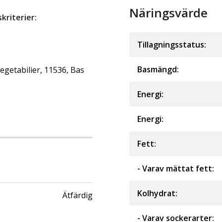
Näringsvärde
riterier:
Tillagningsstatus:
Basmängd:
getabilier, 11536, Bas
Energi
:
Energi
:
Fett
:
- Varav mättat fett
:
Kolhydrat
:
Ätfärdig
- Varav sockerarter
: