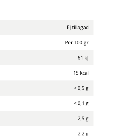
Ej tillagad
Per
100
gr
61
kJ
15
kcal
<
0,5
g
<
0,1
g
2,5
g
2,2
g