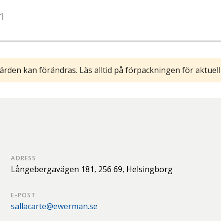
1
ärden kan förändras. Läs alltid på förpackningen för aktuell
ADRESS
Långebergavägen 181,
256 69,
Helsingborg
E-POST
sallacarte@ewerman.se