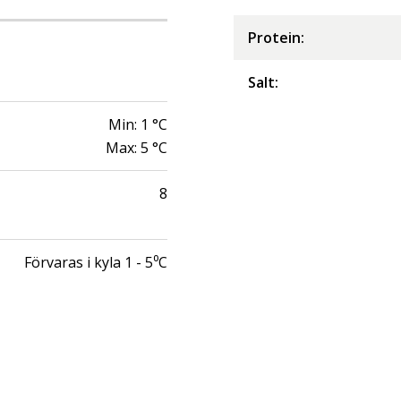
Protein
:
Salt
:
Min:
1
°C
Max:
5
°C
8
Förvaras i kyla 1 - 5⁰C