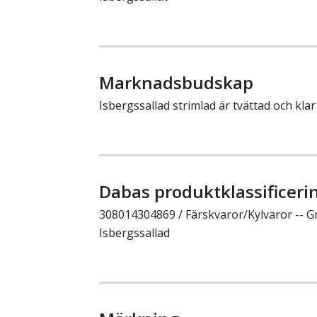
Marknadsbudskap
Isbergssallad strimlad är tvättad och klar
Dabas produktklassificeri
308014304869 / Färskvaror/Kylvaror -- G
Isbergssallad