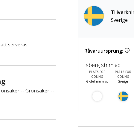
Tillverkni
Sverige
 att serveras.
Råvaruursprung:
Isberg strimlad
PLATS FÖR
PLATS FÖR
ODLING
ODLING
ng
Global marknad
Sverige
rönsaker -- Grönsaker --