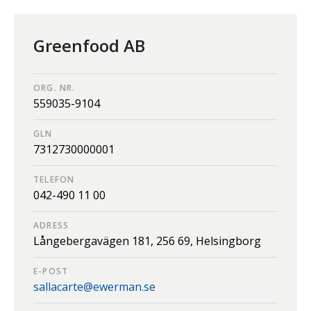
Greenfood AB
ORG. NR.
559035-9104
GLN
7312730000001
TELEFON
042-490 11 00
ADRESS
Långebergavägen 181,
256 69,
Helsingborg
E-POST
sallacarte@ewerman.se