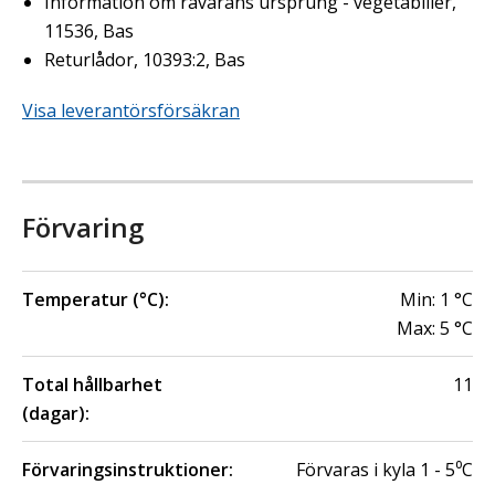
Information om råvarans ursprung - vegetabilier,
11536, Bas
Returlådor, 10393:2, Bas
Visa leverantörsförsäkran
Förvaring
Temperatur (°C):
Min:
1
°C
Max:
5
°C
Total hållbarhet
11
(dagar):
Förvaringsinstruktioner:
Förvaras i kyla 1 - 5⁰C