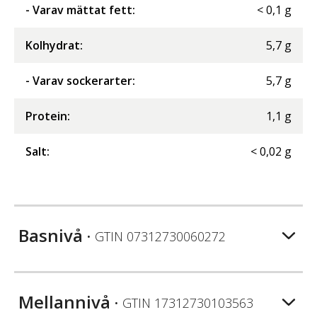
- Varav mättat fett
:
<
0,1
g
Kolhydrat
:
5,7
g
- Varav sockerarter
:
5,7
g
Protein
:
1,1
g
Salt
:
<
0,02
g
Basnivå
• GTIN
07312730060272
Mellannivå
• GTIN
17312730103563