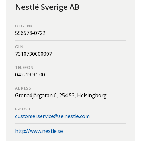
Nestlé Sverige AB
ORG. NR.
556578-0722
GLN
7310730000007
TELEFON
042-19 91 00
ADRESS
Grenadjärgatan 6,
254 53,
Helsingborg
E-POST
customerservice@se.nestle.com
http://www.nestle.se