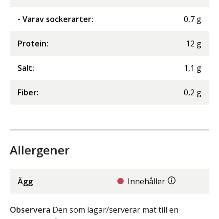
- Varav sockerarter
:
0,7
g
Protein
:
12
g
Salt
:
1,1
g
Fiber
:
0,2
g
Allergener
Ägg
Innehåller
Observera
Den som lagar/serverar mat till en