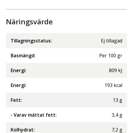
Näringsvärde
Tillagningsstatus:
Ej tillagad
Basmängd:
Per
100
gr
Energi
:
809
kJ
Energi
:
193
kcal
Fett
:
13
g
- Varav mättat fett
:
3,4
g
Kolhydrat
:
7,2
g