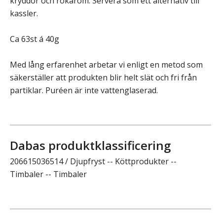
kryddor och rökarom. Servera som ett alternativ till
kassler.
Ca 63st á 40g
Med lång erfarenhet arbetar vi enligt en metod som
säkerställer att produkten blir helt slät och fri från
partiklar. Puréen är inte vattenglaserad.
Dabas produktklassificering
206615036514 / Djupfryst -- Köttprodukter --
Timbaler -- Timbaler