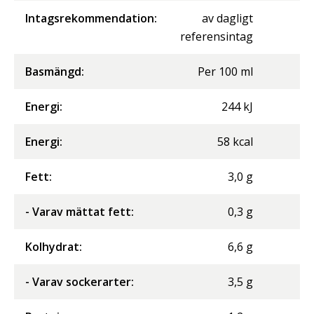
Intagsrekommendation:
av dagligt
referensintag
Basmängd:
Per
100
ml
Energi
:
244
kJ
Energi
:
58
kcal
Fett
:
3,0
g
- Varav mättat fett
:
0,3
g
Kolhydrat
:
6,6
g
- Varav sockerarter
:
3,5
g