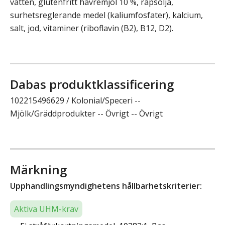
vatten, glutenfritt havremjöl 10 %, rapsolja,
surhetsreglerande medel (kaliumfosfater), kalcium,
salt, jod, vitaminer (riboflavin (B2), B12, D2).
Dabas produktklassificering
102215496629 / Kolonial/Speceri --
Mjölk/Gräddprodukter -- Övrigt -- Övrigt
Märkning
Upphandlingsmyndighetens hållbarhetskriterier:
Aktiva UHM-krav