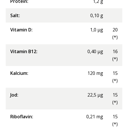
Protein
:
1,2
g
Salt
:
0,10
g
Vitamin D
:
1,0
µg
20
(*)
Vitamin B12
:
0,40
µg
16
(*)
Kalcium
:
120
mg
15
(*)
Jod
:
22,5
µg
15
(*)
Riboflavin
:
0,21
mg
15
(*)