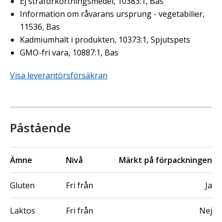
Ej stråförkortningsmedel, 10383:1, Bas
Information om råvarans ursprung - vegetabilier,
11536, Bas
Kadmiumhalt i produkten, 10373:1, Spjutspets
GMO-fri vara, 10887:1, Bas
Visa leverantörsförsäkran
Påstående
Ämne
Nivå
Märkt på förpackningen
Gluten
Fri från
Ja
Laktos
Fri från
Nej