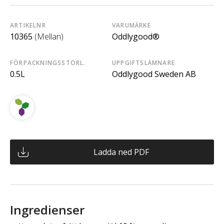
ARTIKELNR
VARUMÄRKE
10365
(Mellan)
Oddlygood®
FÖRPACKNINGSSTORL.
UPPGIFTSLÄMNARE
0.5L
Oddlygood Sweden AB
Ladda ned PDF
Ingredienser