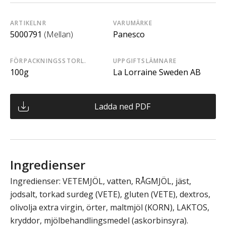
ARTIKELNR
VARUMÄRKE
5000791
(Mellan)
Panesco
FÖRPACKNINGSSTORL.
UPPGIFTSLÄMNARE
100g
La Lorraine Sweden AB
Ladda ned PDF
Ingredienser
Ingredienser: VETEMJÖL, vatten, RÅGMJÖL, jäst,
jodsalt, torkad surdeg (VETE), gluten (VETE), dextros,
olivolja extra virgin, örter, maltmjöl (KORN), LAKTOS,
kryddor, mjölbehandlingsmedel (askorbinsyra).