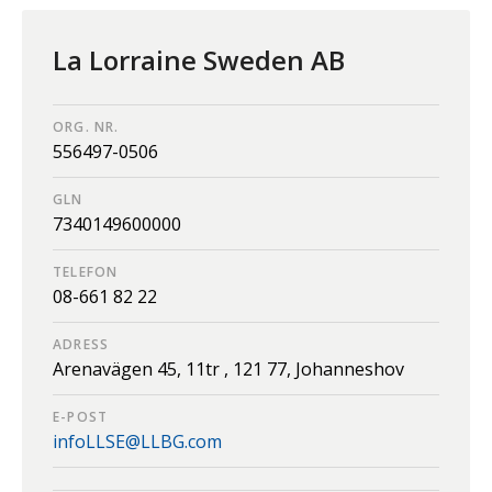
La Lorraine Sweden AB
ORG. NR.
556497-0506
GLN
7340149600000
TELEFON
08-661 82 22
ADRESS
Arenavägen 45, 11tr ,
121 77,
Johanneshov
E-POST
infoLLSE@LLBG.com