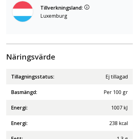
Tillverkningsland:
Luxemburg
Näringsvärde
Tillagningsstatus:
Ej tillagad
Basmängd:
Per
100
gr
Energi
:
1007
kJ
Energi
:
238
kcal
Fett
:
1,3
g