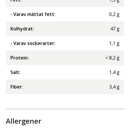
- Varav mättat fett
:
0,2
g
Kolhydrat
:
47
g
- Varav sockerarter
:
1,1
g
Protein
:
<
8,2
g
Salt
:
1,4
g
Fiber
:
3,4
g
Allergener