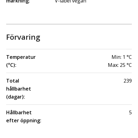
märkning:
V-label vegan
Förvaring
Temperatur
Min:
1
°C
(°C):
Max:
25
°C
Total
239
hållbarhet
(dagar):
Hållbarhet
5
efter öppning: