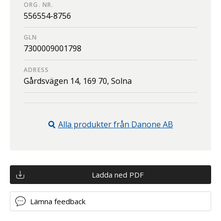
ORG. NR.
556554-8756
GLN
7300009001798
ADRESS
Gårdsvägen 14,
169 70,
Solna
Alla produkter från
Danone AB
Ladda ned PDF
Lämna feedback