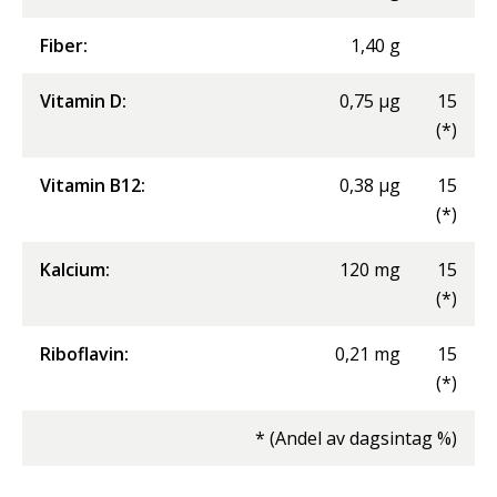
Fiber
:
1,40
g
Vitamin D
:
0,75
µg
15
(*)
Vitamin B12
:
0,38
µg
15
(*)
Kalcium
:
120
mg
15
(*)
Riboflavin
:
0,21
mg
15
(*)
* (Andel av dagsintag %)