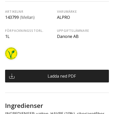
ARTIKELNR
VARUMÄRKE
143799
(Mellan)
ALPRO
FÖRPACKNINGSSTORL.
UPPGIFTSLÄMNARE
1L
Danone AB
Ladda ned PDF
Ingredienser
INGREDIENSER: vatten, HAVRE (10%), cikoriarotfiber,