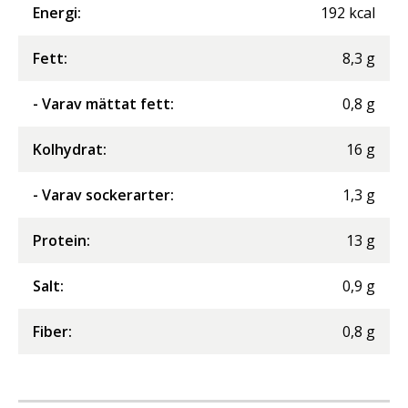
Energi
:
192
kcal
Fett
:
8,3
g
- Varav mättat fett
:
0,8
g
Kolhydrat
:
16
g
- Varav sockerarter
:
1,3
g
Protein
:
13
g
Salt
:
0,9
g
Fiber
:
0,8
g