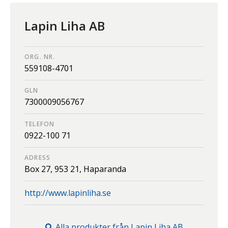
Lapin Liha AB
ORG. NR.
559108-4701
GLN
7300009056767
TELEFON
0922-100 71
ADRESS
Box 27,
953 21,
Haparanda
http://www.lapinliha.se
Alla produkter från
Lapin Liha AB