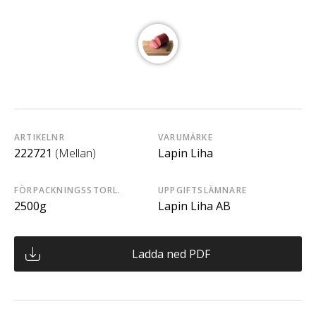
ARTIKELNR
VARUMÄRKE
222721
(Mellan)
Lapin Liha
FÖRPACKNINGSSTORL.
UPPGIFTSLÄMNARE
2500g
Lapin Liha AB
Ladda ned PDF