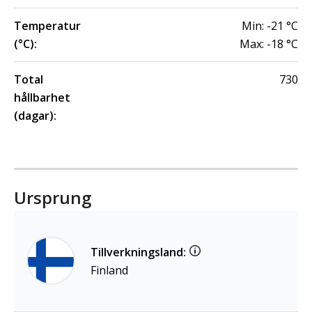
Temperatur
Min:
-21
°C
(°C):
Max:
-18
°C
Total
730
hållbarhet
(dagar):
Ursprung
Tillverkningsland:
Finland