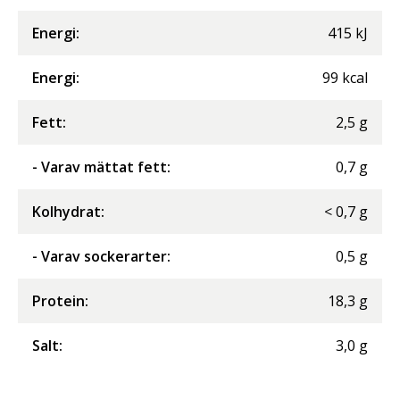
Energi
:
415
kJ
Energi
:
99
kcal
Fett
:
2,5
g
- Varav mättat fett
:
0,7
g
Kolhydrat
:
<
0,7
g
- Varav sockerarter
:
0,5
g
Protein
:
18,3
g
Salt
:
3,0
g