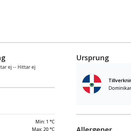
ng
Ursprung
tar ej -- Hittar ej
Tillverkni
Dominikan
Min:
1
°C
Allergener
Max:
20
°C