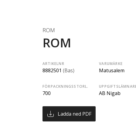
ROM
ROM
ARTIKELNR
VARUMÄRKE
8882501
(Bas)
Matusalem
FÖRPACKNINGSSTORL.
UPPGIFTSLÄMNAR
700
AB Nigab
Ladda ned PDF