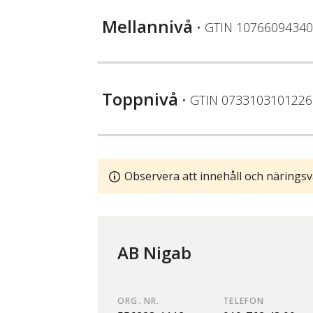
Mellannivå
• GTIN
10766094340
Toppnivå
• GTIN
0733103101226
Observera att innehåll och näringsv
AB Nigab
ORG. NR.
TELEFON