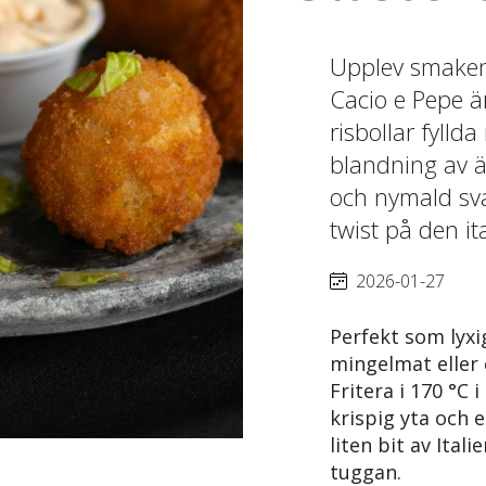
Upplev smaken
Cacio e Pepe är
risbollar fylld
blandning av 
och nymald sv
twist på den it
2026-01-27
Perfekt som lyxi
mingelmat eller 
Fritera i 170 °C 
krispig yta och e
liten bit av Itali
tuggan.