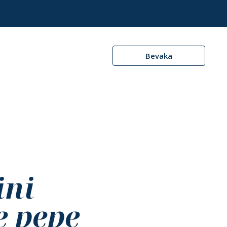
Bevaka
ini
e pepe