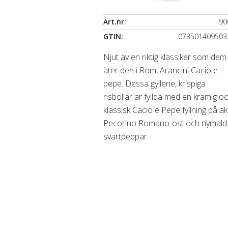
Art.nr:
90
GTIN:
073501409503
Njut av en riktig klassiker som dem
äter den i Rom, Arancini Cacio e
pepe. Dessa gyllene, krispiga
risbollar är fyllda med en krämig o
klassisk Cacio e Pepe fyllning på äk
Pecorino Romano-ost och nymald
svartpeppar.