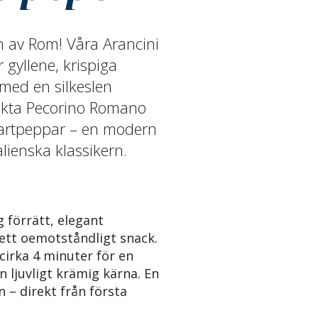
 av Rom! Våra Arancini
 gyllene, krispiga
a med en silkeslen
äkta Pecorino Romano
artpeppar – en modern
alienska klassikern.
g förrätt, elegant
ett oemotståndligt snack.
i cirka 4 minuter för en
n ljuvligt krämig kärna. En
en – direkt från första