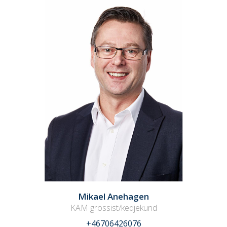
Mikael Anehagen
KAM grossist/kedjekund
+46706426076