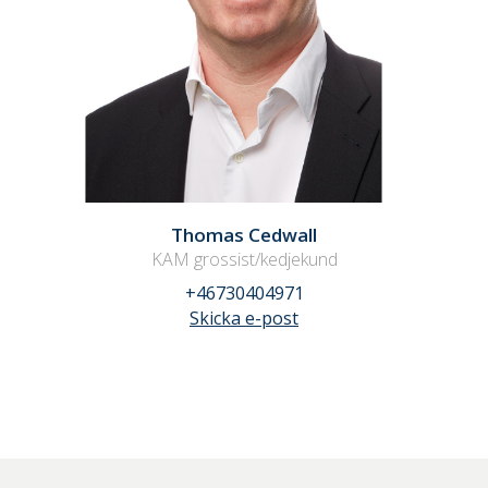
Thomas Cedwall
KAM grossist/kedjekund
+46730404971
Skicka e-post