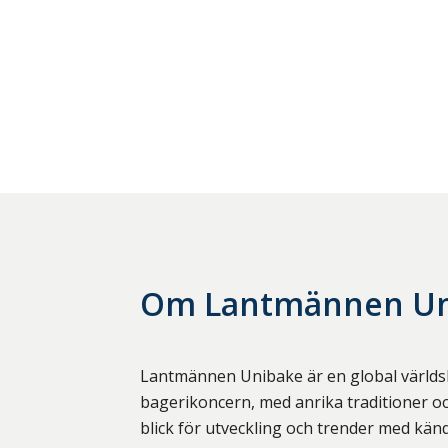
Om
Lantmännen U
Lantmännen Unibake är en global värld
bagerikoncern, med anrika traditioner o
blick för utveckling och trender med k