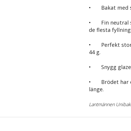
• Bakat med skå
• Fin neutral 
de flesta fyllning
• Perfekt storl
44 g.
• Snygg glaze 
• Brödet har en
länge.
Lantmännen Unibak