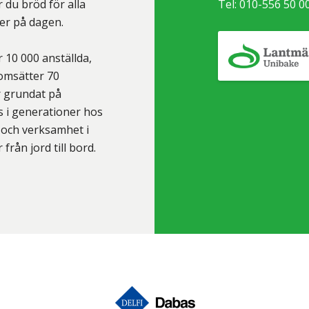
 du bröd för alla
Tel:
010-556 50 0
ter på dagen.
 10 000 anställda,
 omsätter 70
r grundat på
 i generationer hos
 och verksamhet i
från jord till bord.