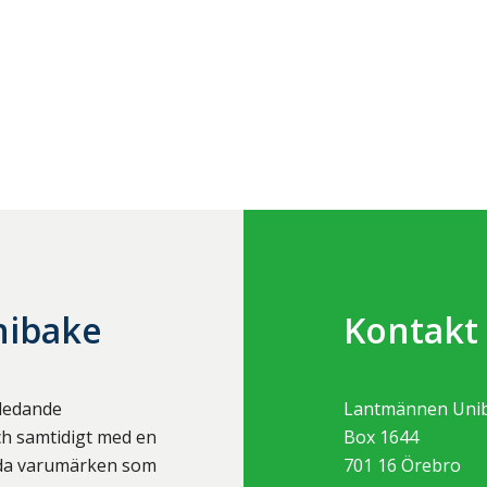
nibake
Kontakt
sledande
Lantmännen Uni
ch samtidigt med en
Box 1644
ända varumärken som
701 16
Örebro