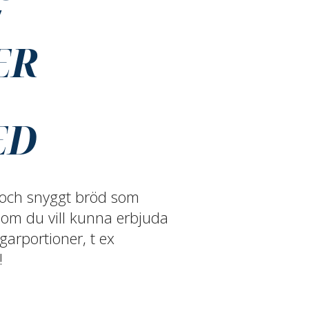
!
ER
ED
ft och snyggt bröd som
 om du vill kunna erbjuda
garportioner, t ex
!