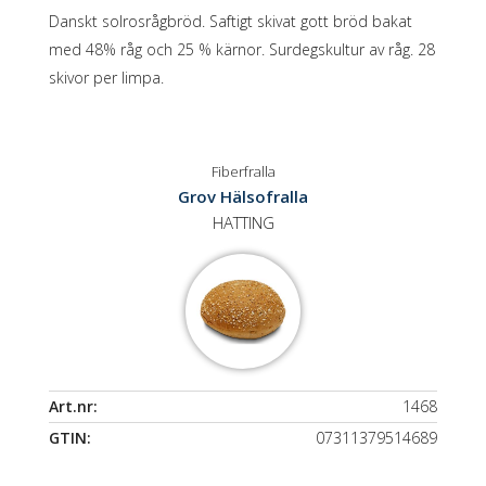
Danskt solrosrågbröd. Saftigt skivat gott bröd bakat
med 48% råg och 25 % kärnor. Surdegskultur av råg. 28
skivor per limpa.
Fiberfralla
Grov Hälsofralla
HATTING
Art.nr:
1468
GTIN:
07311379514689