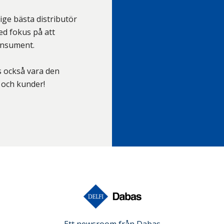
ge bästa distributör
ed fokus på att
onsument.
is också vara den
 och kunder!
Ett newsroom från
Dabas