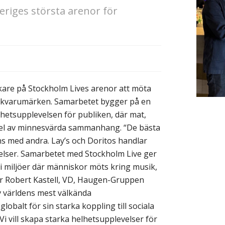
eriges största arenor för
.
re på Stockholm Lives arenor att möta
ackvarumärken. Samarbetet bygger på en
hetsupplevelsen för publiken, där mat,
 del av minnesvärda sammanhang. “De bästa
s med andra. Lay’s och Doritos handlar
lser. Samarbetet med Stockholm Live ger
 i miljöer där människor möts kring musik,
er Robert Kastell, VD, Haugen-Gruppen
av världens mest välkända
balt för sin starka koppling till sociala
 vill skapa starka helhetsupplevelser för