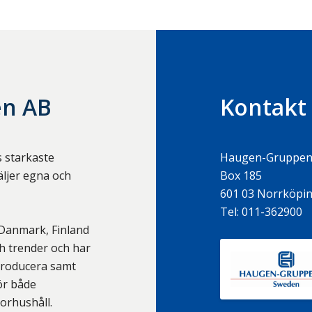
n AB
Kontakt
 starkaste
Haugen-Gruppen
ljer egna och
Box 185
601 03
Norrköpi
Tel:
011-362900
 Danmark, Finland
h trender och har
ntroducera samt
ör både
orhushåll.