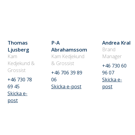
Thomas
P-A
Andrea Kral
Ljusberg
Abrahamssom
Brand
Kam
Kam Kedjekund
Manager
Kedjekund &
& Grossist
+46 730 60
Grossist
+46 706 39 89
96 07
+46 730 78
06
Skicka e-
69 45
Skicka e-post
post
Skicka e-
post