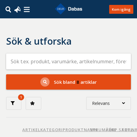
Kom igång
Sök & utforska
Sök
efter
livsmedel
på
t.ex.
produkt,
Sök bland
8
artiklar
varumärke,
artikelnummer,
företag
1
eller
Relevans
GTIN
Relevans
Nyaste
ARTIKELKATEGORI
PRODUKTNAMN
VARUMÄRKE
FÖRP.STORL.
ART.N