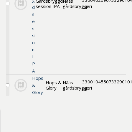
g
330
040209
073329010
Gårdsbryggd
Nääs
session IPA
gårdsbryggeri
Välj
d
ml
folköl
s
e
s
si
o
n
I
P
A
Hops
330
010455
073329010
Hops &
Nääs
&
Glory
gårdsbryggeri
Välj
ml
Glory
Starköl