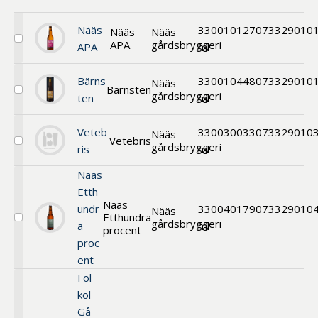
Benämning A-
Ö
Nääs
330
010127
073329010
Nääs
Nääs
APA
gårdsbryggeri
Välj
APA
ml
Varumärken A-
Nääs
APA
Ö
Bärns
330
010448
073329010
Nääs
Bärnsten
gårdsbryggeri
Välj
ten
ml
Artikelnummer
Starköl
GTIN
Veteb
330
030033
073329010
Nääs
Vetebris
gårdsbryggeri
Välj
ris
ml
Med bild först
Starköl
Nääs
Etth
Nääs
undr
330
040179
073329010
Nääs
Etthundra
gårdsbryggeri
Välj
a
ml
procent
Nääs
proc
Etthundra
ent
procent
Fol
köl
Gå