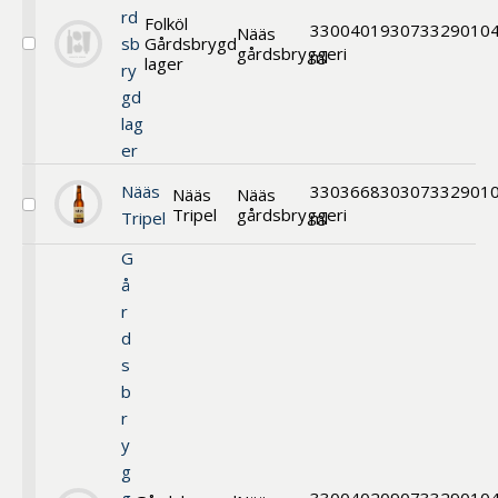
rd
Folköl
330
040193
073329010
Nääs
sb
Gårdsbrygd
gårdsbryggeri
Välj
ml
lager
ry
Folköl
gd
lag
er
Nääs
330
3668303
07332901
Nääs
Nääs
Tripel
gårdsbryggeri
Välj
Tripel
ml
Nääs
Tripel
G
å
r
d
s
b
r
y
g