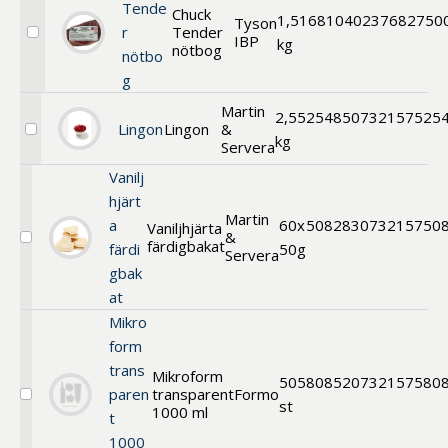
Tende
Chuck
1,5
168104
0237682750
Tyson
r
Tender
IBP
Välj
kg
nötbog
nötbo
Chuck
Tender
g
nötbog
Martin
2,5
525485
0732157525
Lingon
Lingon
&
Välj
kg
Servera
Lingon
Vanilj
hjärt
Martin
a
60x
508283
073215750
Vaniljhjärta
&
färdigbakat
Välj
färdi
50g
Servera
Vaniljhjärta
gbak
färdigbakat
at
Mikro
form
trans
Mikroform
50
580852
0732157580
paren
transparent
Formo
Välj
st
1000 ml
t
Mikroform
transparent
1000