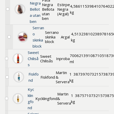
Pata
Negra
Negra
Estirpe
4,5
861153
9841076402
Bellot
Bellota
Negra
Välj
kg
utan
(Argal)
a utan
Pata
ben
Negra
ben
Bellota
Serran
utan
Serrano
ben
o
4,5
132381
0238978165
skinka
Argal
Välj
skinka
kg
block
Serrano
block
skinka
block
Sweet
700
621391
0871051873
Sweet
Chiliså
Inproba
Chilisås
Välj
ml
s
Sweet
Chilisås
Martin
Fiskfo
1
387397
07321573873
Fiskfond
&
Välj
nd
kg
Servera
Fiskfond
Kyc
Martin
klin
1
387571
07321573875
Kycklingfond
&
Välj
gfo
kg
Servera
Kycklingfond
nd