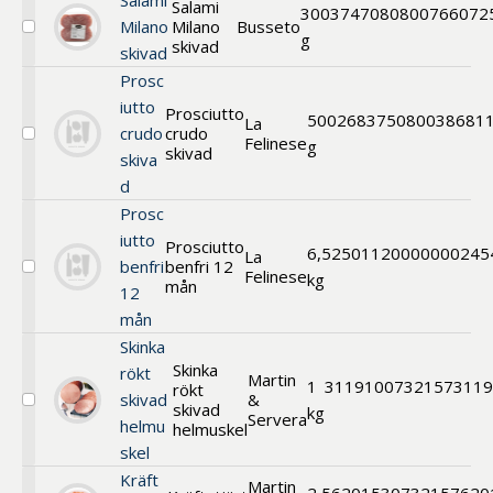
Salami
Salami
300
374708
0800766072
Milano
Milano
Busseto
Välj
g
skivad
skivad
Salami
Milano
Prosc
skivad
iutto
Prosciutto
500
268375
080038681
La
crudo
crudo
Felinese
Välj
g
skivad
skiva
Prosciutto
crudo
d
skivad
Prosc
iutto
Prosciutto
6,5
250112
0000000245
La
benfri
benfri 12
Felinese
Välj
kg
mån
12
Prosciutto
benfri
mån
12
Skinka
mån
Skinka
rökt
Martin
1
311910
07321573119
rökt
skivad
&
skivad
Välj
kg
Servera
helmu
Skinka
helmuskel
rökt
skel
skivad
Kräft
helmuskel
Martin