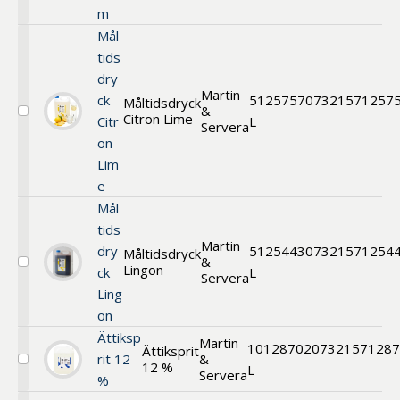
m
Mål
tids
dry
Martin
ck
5
125757
07321571257
Måltidsdryck
&
Citron Lime
Välj
Citr
L
Servera
Måltidsdryck
on
Citron
Lim
Lime
e
Mål
tids
Martin
dry
5
125443
07321571254
Måltidsdryck
&
Lingon
Välj
ck
L
Servera
Måltidsdryck
Ling
Lingon
on
Ättiksp
Martin
10
128702
0732157128
Ättiksprit
rit 12
&
12 %
Välj
L
Servera
%
Ättiksprit
12