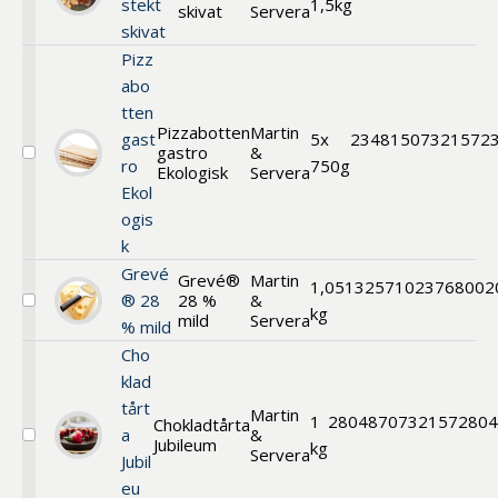
stekt
1,5kg
skivat
Servera
Stekfläsk
skivat
stekt
skivat
Pizz
abo
tten
Pizzabotten
Martin
gast
5x
234815
07321572
gastro
&
Välj
ro
750g
Ekologisk
Servera
Pizzabotten
Ekol
gastro
ogis
Ekologisk
k
Grevé
Grevé®
Martin
1,05
132571
023768002
® 28
28 %
&
Välj
kg
mild
Servera
% mild
Grevé®
28
Cho
%
klad
mild
tårt
Martin
1
280487
07321572804
Chokladtårta
a
&
Jubileum
Välj
kg
Servera
Jubil
Chokladtårta
Jubileum
eu