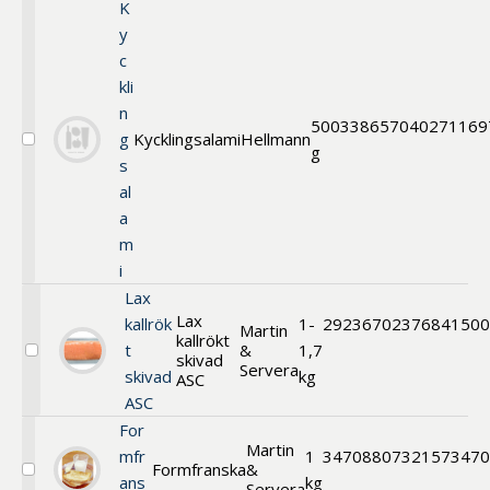
K
puré
y
c
kli
n
500
338657
040271169
g
Kycklingsalami
Hellmann
Välj
g
s
Kycklingsalami
al
a
m
i
Lax
Lax
kallrök
1-
292367
0237684150
Martin
kallrökt
t
&
1,7
skivad
Välj
Servera
skivad
kg
Lax
ASC
kallrökt
ASC
skivad
For
ASC
Martin
mfr
1
347088
07321573470
Formfranska
&
Välj
ans
kg
Servera