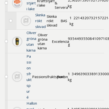
2,5
620153
0732157620
Kräftstjärt
stjärt
&
i lake
Välj
kg
Servera
i lake
Kräftstjärt
i
Skinka
Skinka
lake
1
221432
0732157221
rökt
rökt
BAS
Välj
kg
skivad
skivad
Skinka
rökt
Oliver
Oliver
skivad
gröna
935
449355
084109710
gröna
Excelencia
utan
Välj
utan
g
Oliver
kärna
kärna
gröna
utan
Pa
kärna
ssi
on
sfr
1
349639
03389133000
Passionsfruktspuré
Boiron
Välj
ukt
kg
Passionsfruktspuré
sp
ur
é
Hallon