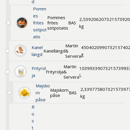
d
Pomm
es
Pommes
2,5
392062
0732157392
frites
frites
BAS
Välj
kg
sötpotatis
sötpot
Pommes
frites
atis
sötpotatis
Martin
Kanel
450
402099
073215740
Kanellängd
&
Välj
längd
g
Servera
Kanellängd
Martin
Frityrol
10
399339
07321573993
Frityrolja
&
Välj
ja
L
Servera
Frityrolja
Majsko
2,3
397758
0732157397
Majskorn
rn
BAS
påse
Välj
kg
påse
Majskorn
påse
R
o
s
t