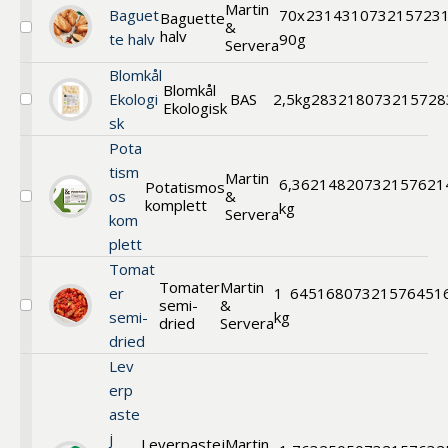
Martin
%
Baguet
70x
231431
073215723
Baguette
&
halv
Välj
te halv
90g
Servera
Baguette
halv
Blomkål
Blomkål
Ekologi
BAS
2,5kg
283218
073215728
Ekologisk
Välj
sk
Blomkål
Ekologisk
Pota
tism
Martin
6,3
621482
0732157621
Potatismos
os
&
komplett
Välj
kg
Servera
kom
Potatismos
komplett
plett
Tomat
Tomater
Martin
er
1
645168
07321576451
semi-
&
Välj
semi-
kg
dried
Servera
Tomater
dried
semi-
dried
Lev
erp
aste
j
Leverpastej
Martin