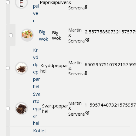
Paprikapulver
&
Välj
pul
g
Servera
Paprikapulver
ve
r
Martin
Big
2,5
577585
0732157577
Big
&
Wok
Välj
Wok
kg
Servera
Big
Wok
Kr
yd
Martin
dp
650
595751
073215759
Kryddpeppar
&
hel
Välj
ep
g
Servera
Kryddpeppar
par
hel
hel
Sva
rtp
Martin
1
595744
07321575957
Svartpeppar
epp
&
hel
Välj
kg
Servera
ar
Svartpeppar
hel
hel
Kotlet