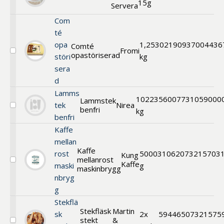
15g
Servera
Plättar
Com
té
opa
1,25
302190
937004436
Comté
Fromi
opastöriserad
Välj
störi
kg
Comté
sera
opastöriserad
d
Lamms
10
223560
07731059000
Lammstek
tek
Nirea
benfri
Välj
kg
benfri
Lammstek
benfri
Kaffe
mellan
Kaffe
rost
500
031062
073215703
Kung
mellanrost
Kaffe
Välj
maski
g
maskinbrygg
Kaffe
nbryg
mellanrost
g
maskinbrygg
Stekflä
Stekfläsk
Martin
sk
2x
594465
07321575
stekt
&
Välj