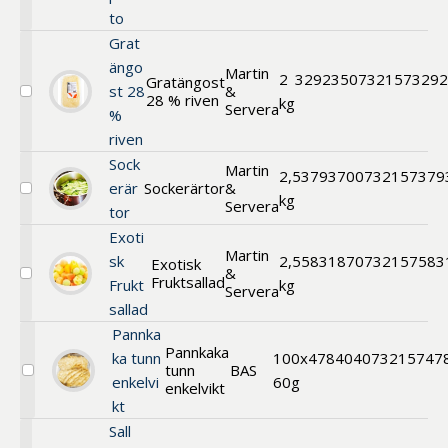
gröna
to
m
Grat
pimiento
ängo
Martin
2
329235
07321573292
Gratängost
st 28
&
28 % riven
Välj
kg
Servera
%
Gratängost
28
riven
%
Sock
riven
Martin
2,5
379370
0732157379
erär
Sockerärtor
&
Välj
kg
Servera
tor
Sockerärtor
Exoti
Martin
sk
2,5
583187
0732157583
Exotisk
&
Fruktsallad
Välj
Frukt
kg
Servera
Exotisk
sallad
Fruktsallad
Pannka
Pannkaka
ka tunn
100x
478404
073215747
tunn
BAS
Välj
enkelvi
60g
enkelvikt
Pannkaka
kt
tunn
enkelvikt
Sall