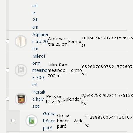
21
ad
cm
e
21
cm
Ätpinna
100
607432
0732157607
Ätpinnar
r trä 20
Formo
trä 20 cm
Välj
st
cm
Ätpinnar
trä
Mikrof
20
orm
cm
Mikroform
63
260703
07321572607
mealbo
mealbox
Formo
Välj
st
700 ml
x 700
Mikroform
mealbox
ml
700
Persik
ml
2,5
437582
0732157515
Persika
a halv
Splendor
halv söt
Välj
kg
söt
Persika
halv
Gröna
Gröna
söt
1
288886
0541136107
bönor
bönor
Ardo
Välj
kg
puré
puré
Gröna
bönor