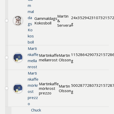
m
mal
Martin
da
24x35
294231
0732157
Gammaldags
&
Kokosboll
Välj
gs
g
Servera
Gammaldags
Ko
Kokosboll
kos
boll
Marti
nkaffe
115
286429
073215728
Martinkaffe
Martin
mellanrost
Olsson
Välj
mella
g
Martinkaffe
nrost
mellanrost
Marti
nkaffe
Martinkaffe
mörkr
500
287728
073215728
Martin
mörkrost
Olsson
Välj
ost
g
prezzo
Martinkaffe
prezz
mörkrost
o
prezzo
Chuck