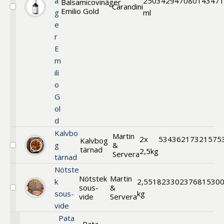
ä
250
342947
080143471
Balsamicovinäger
Carandini
Emilio Gold
Välj
g
ml
Balsamicovinäger
e
Emilio
r
Gold
E
m
ili
o
G
ol
d
Kalvbo
Martin
2x
534362
17321575
Kalvbog
g
&
tärnad
Välj
2,5kg
Servera
tärnad
Kalvbog
tärnad
Nötste
Nötstek
Martin
k
2,5
518233
0237681530
sous-
&
Välj
sous-
kg
vide
Servera
Nötstek
vide
sous-
vide
Pata