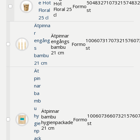
e Hot
50
483271
07321574832
Hot
Formo
Floral 25
Välj
Floral
st
Bägare
cl
25 cl
Hot
Floral
Ätpinna
25
r
Ätpinnar
cl
engång
100
607317
0732157607
engångs
Formo
bambu
Välj
s
st
Ätpinnar
21 cm
bambu
engångs
21 cm
bambu
21
Ät
cm
pin
nar
ba
mb
u
Ätpinnar
hy
100
607366
073215760
bambu
Formo
hygienpackade
Välj
gie
st
Ätpinnar
21 cm
np
bambu
ack
hygienpackade