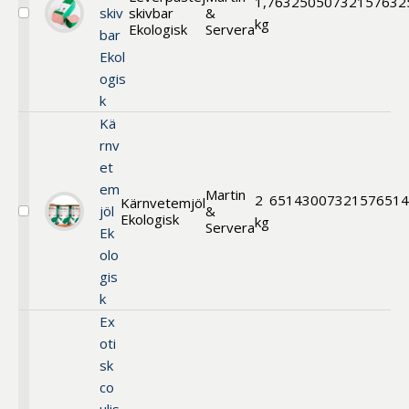
1,7
632505
0732157632
skiv
skivbar
&
Välj
kg
Ekologisk
Servera
bar
Leverpastej
skivbar
Ekol
Ekologisk
ogis
k
Kä
rnv
et
em
Martin
2
651430
07321576514
Kärnvetemjöl
jöl
&
Ekologisk
Välj
kg
Servera
Ek
Kärnvetemjöl
Ekologisk
olo
gis
k
Ex
oti
sk
co