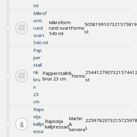
1000
ml
ml
Mikrof
orm
Mikroform
50
581991
07321575819
rund
rund svart
Formo
Välj
st
540 ml
svart
Mikroform
rund
540 ml
svart
Pap
540
ml
per
stall
rik
25
441279
0732157441
Papperstallrik
Formo
brun 23 cm
Välj
bru
st
Papperstallrik
n
brun
23
23
cm
cm
Raps
olja
Martin
2
259782
07321572597
Rapsolja
kallpr
&
kallpressad
Välj
L
Servera
essa
Rapsolja
kallpressad