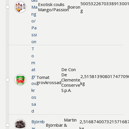
ulis
500
532267
033891300
Exotisk coulis
Ma
Boiron
Mango/Passion
Välj
g
ng
Exotisk
coulis
o/
Mango/Passion
Pa
ssi
on
T
o
m
at
De Con
De
gr
2,5
158139
0801747709
Tomat
Clemente
grovkrossad
Välj
ov
kg
Conserve
Tomat
kr
S.p.A.
grovkrossad
os
sa
d
Martin
Björnb
2,5
168740
0732157168
Björnbär
&
Välj
är
kg