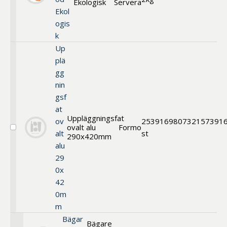
Ekologisk
Servera
Mixlåda
Ekol
Kuvertbröd
ogis
Ekologisk
k
Up
plä
gg
nin
gsf
at
Uppläggningsfat
ov
25
391698
0732157391
ovalt alu
Formo
Välj
alt
st
290x420mm
Uppläggningsfat
alu
ovalt
29
alu
290x420mm
0x
42
0m
m
Bägar
Bägare