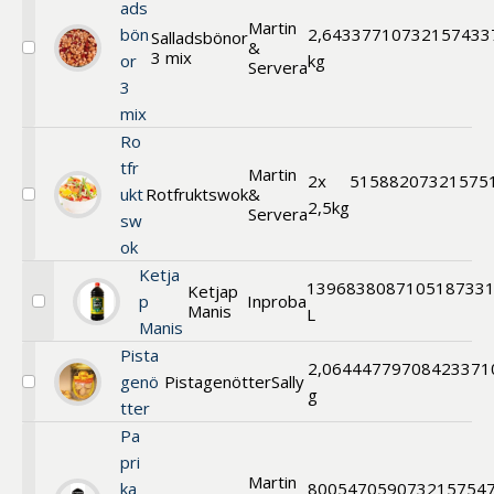
ads
Martin
bön
2,6
433771
0732157433
Salladsbönor
&
3 mix
Välj
or
kg
Servera
Salladsbönor
3
3
mix
mix
Ro
tfr
Martin
2x
515882
07321575
ukt
Rotfruktswok
&
Välj
2,5kg
Servera
sw
Rotfruktswok
ok
Ketja
1
396838
08710518733
Ketjap
p
Inproba
Manis
Välj
L
Manis
Ketjap
Manis
Pista
2,064
447797
08423371
genö
Pistagenötter
Sally
Välj
g
tter
Pistagenötter
Pa
pri
Martin
ka
800
547059
073215754