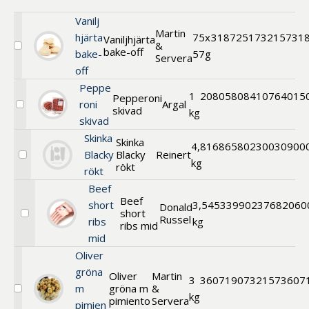
Benämning A-
Vanilj
Ö
Martin
hjärta
75x
318725
173215731
Vaniljhjärta
&
bake-off
Välj
Varumärken A-
bake-
57g
Servera
Vaniljhjärta
Ö
off
bake-
off
Peppe
1
208058
Artikelnummer
08410764015
Pepperoni
roni
Argal
skivad
Välj
kg
skivad
Pepperoni
GTIN
skivad
Skinka
Skinka
4,8
168658
0230030900
Med bild först
Blacky
Blacky
Reinert
Välj
kg
rökt
rökt
Skinka
Blacky
Beef
rökt
Beef
short
3,5
453399
0237682060
Donald
short
Russel
Välj
ribs
kg
ribs mid
Beef
mid
short
ribs
Oliver
mid
gröna
Oliver
Martin
3
360719
07321573607
m
gröna m
&
Välj
kg
pimiento
Servera
pimien
Oliver