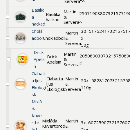
Servera
Björnbär
Basilik
Martin
250
719088
0732157719
Basilika
a
&
hackad
Välj
g
Servera
hackad
Basilika
hackad
Chokl
30
517524
173215751
Martin
adbol
Chokladboll
&
x
Välj
Servera
l
50g
Chokladboll
Drick
Martin
20
508903
07321575089
Drick
Apelsi
&
Apelsin
Välj
cl
Servera
n
Drick
Apelsin
Ciabatt
Ciabatta
Martin
a ljus
50x
582817
07321575
ljus
&
Välj
Ekologi
110g
Ekologisk
Servera
Ciabatta
sk
ljus
Ekologisk
Mixlå
da
Kuve
Mixlåda
Martin
rtbr
3x
607259
0732157607
Kuvertbröd
&
Välj
öd
2kg