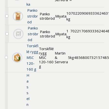
Formfranska
ka
Panko
10
702209
06933362463
Panko
ströbr
Miyata
ströbröd
Välj
kg
öd
Panko
ströbröd
Panko
1
702217
06933362464
Panko
ströbr
Miyata
ströbröd
Välj
kg
öd
Panko
ströbröd
Torskfi
Torskfilé
lé rygg
rygg
Martin
MSC
MSC
&
5kg
485680
0732157485
Välj
120-160
Servera
120-
Torskfilé
g
rygg
160 g
MSC
H
120-
160
a
g
s
s
el
n