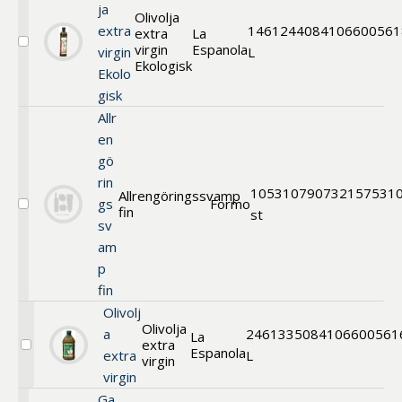
ja
Olivolja
extra
1
461244
084106600561
extra
La
virgin
Espanola
Välj
virgin
L
Olivolja
Ekologisk
Ekolo
extra
gisk
virgin
Ekologisk
Allr
en
gö
rin
10
531079
0732157531
Allrengöringssvamp
gs
Formo
fin
Välj
st
sv
Allrengöringssvamp
fin
am
p
fin
Olivolj
Olivolja
a
2
461335
084106600561
La
extra
Espanola
Välj
extra
L
virgin
Olivolja
virgin
extra
virgin
Ga