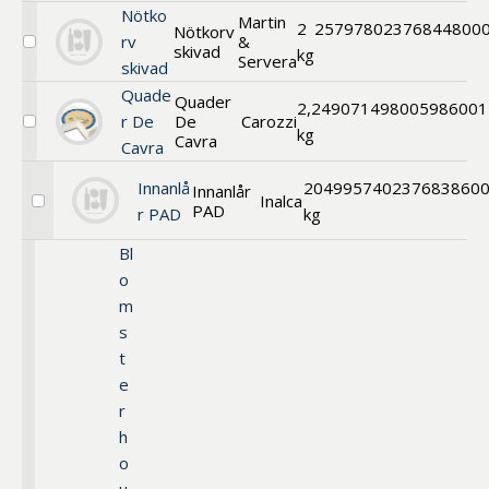
Nötko
Martin
2
257978
02376844800
Nötkorv
rv
&
skivad
Välj
kg
Servera
skivad
Nötkorv
skivad
Quade
Quader
2,2
490714
98005986001
r De
De
Carozzi
Välj
kg
Cavra
Cavra
Quader
De
Cavra
Innanlå
20
499574
0237683860
Innanlår
Inalca
PAD
Välj
r PAD
kg
Innanlår
PAD
Bl
o
m
s
t
e
r
h
o