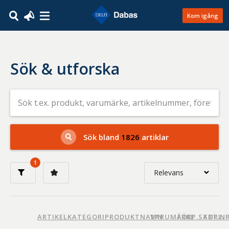
Kom igång
Sök & utforska
Sök
efter
livsmedel
på
t.ex.
produkt,
Sök bland
1826
artiklar
varumärke,
artikelnummer,
företag
1
eller
Relevans
GTIN
Relevans
Nyaste
ARTIKELKATEGORI
PRODUKTNAMN
VARUMÄRKE
FÖRP.STORL.
ART.N