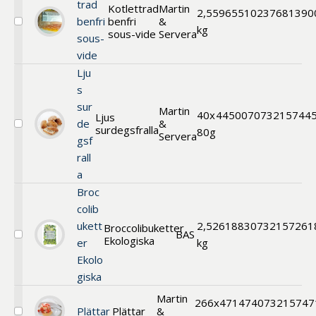
trad
Kotlettrad
Martin
2,5
596551
0237681390
benfri
benfri
&
Välj
kg
sous-vide
Servera
sous-
Kotlettrad
benfri
vide
sous-
Lju
vide
s
sur
Martin
40x
445007
073215744
Ljus
de
&
surdegsfralla
Välj
80g
Servera
gsf
Ljus
surdegsfralla
rall
a
Broc
colib
ukett
2,5
261883
0732157261
Broccolibuketter
BAS
Ekologiska
Välj
er
kg
Broccolibuketter
Ekolo
Ekologiska
giska
Martin
266x
471474
073215747
Plättar
Plättar
&
Välj