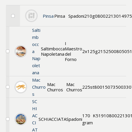
Benämning A-
Ö
Pinsa
Pinsa
Spadoni
210g
08002213014975
Välj
Varumärken A-
bröd
Ö
Salti
mb
Artikelnummer
I
occ
Saltimbocca
Maestro
a
2x125g
215250
080505
GTIN
Napoletana
del
Välj
Nap
Bröd
Forno
Med bild först
olet
ana
Mac
Mac
Mac
Churro
225st
80015
073500330
Churros
Churros
Välj
s
Churros
SC
HI
AC
170
K519
1080022130
SCHIACCIATA
Spadoni
Välj
CI
gram
BRÖD
AT