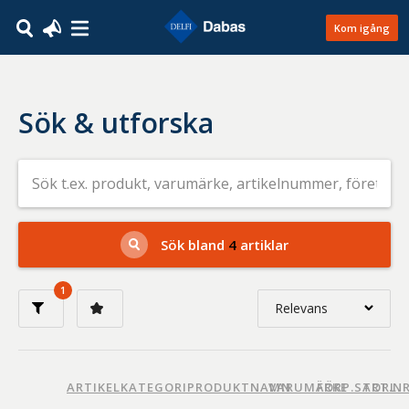
Kom igång
Sök & utforska
Sök
efter
livsmedel
på
t.ex.
produkt,
Sök bland
4
artiklar
varumärke,
artikelnummer,
företag
1
eller
Relevans
GTIN
Relevans
Nyaste
ARTIKELKATEGORI
PRODUKTNAMN
VARUMÄRKE
FÖRP.STORL.
ART.N