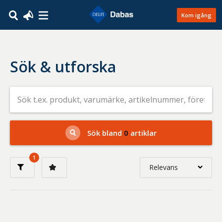
Kom igång
Sök & utforska
Sök
efter
livsmedel
på
t.ex.
produkt,
Sök bland
0
artiklar
varumärke,
artikelnummer,
företag
1
eller
Relevans
GTIN
Relevans
Nyaste