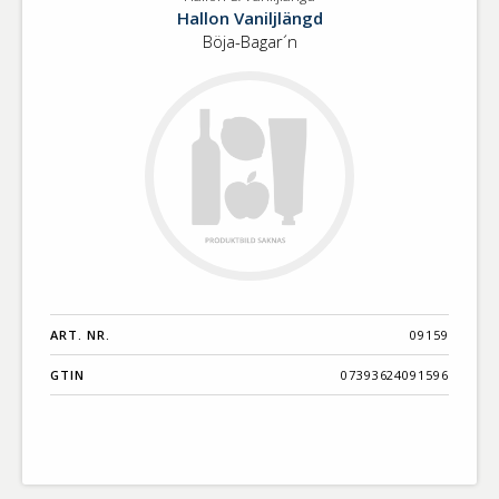
Hallon
Benämning A-
Hallon Vaniljlängd
&
Ö
Böja-Bagar´n
Vaniljlängd
Varumärken A-
Ö
Artikelnummer
GTIN
Med bild först
ART. NR.
09159
GTIN
07393624091596