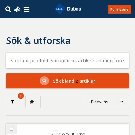
Kom igång
Sök & utforska
Sök
efter
livsmedel
på
t.ex.
produkt,
Sök bland
2
artiklar
varumärke,
artikelnummer,
företag
1
eller
Relevans
GTIN
Relevans
Nyaste
Välj
Hallon & Vaniljlängd