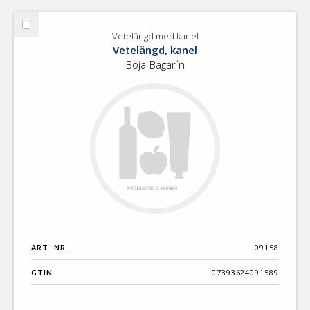
Välj
Vetelängd med kanel
Vetelängd
Vetelängd, kanel
med
Böja-Bagar´n
kanel
ART. NR.
09158
GTIN
07393624091589