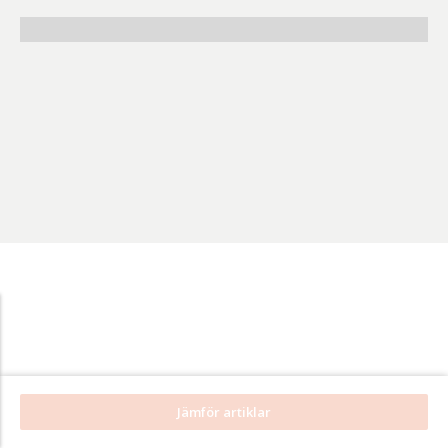
Benämning A-
Ö
Varumärken A-
Ö
Artikelnummer
GTIN
Med bild först
Jämför artiklar