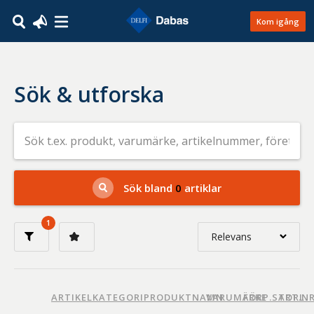
Kom igång
Sök & utforska
Sök
efter
livsmedel
på
t.ex.
produkt,
Sök bland
0
artiklar
varumärke,
artikelnummer,
företag
1
eller
Relevans
GTIN
Relevans
Nyaste
ARTIKELKATEGORI
PRODUKTNAMN
VARUMÄRKE
FÖRP.STORL.
ART.N