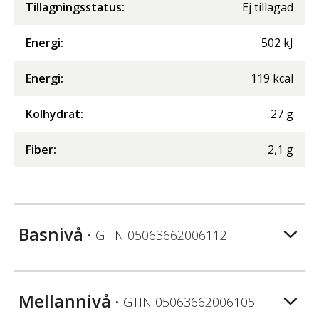
Tillagningsstatus:
Ej tillagad
Energi
:
502
kJ
Energi
:
119
kcal
Kolhydrat
:
27
g
Fiber
:
2,1
g
Basnivå
• GTIN
05063662006112
Mellannivå
• GTIN
05063662006105